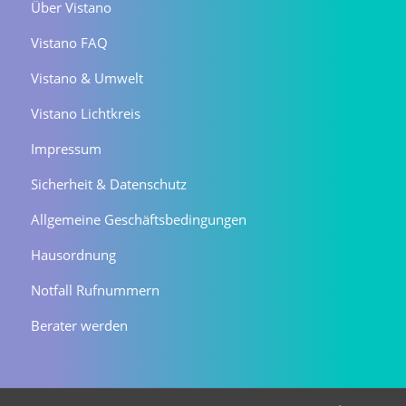
Über Vistano
Vistano FAQ
Vistano & Umwelt
Vistano Lichtkreis
Impressum
Sicherheit & Datenschutz
Allgemeine Geschäftsbedingungen
Hausordnung
Notfall Rufnummern
Berater werden