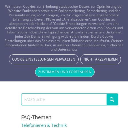
FRAGEN? KOSTENLOS ANRUFEN:
0800-8478266
Wir nutzen Cookies zur Erhebung statistischer Daten, zur Optimierung der
Website-Funktionen sowie zum Onlinemarketing, Remarketing und der
Personalisierung von Anzeigen, um Dir insgesamt eine angenehmere
Erfahrung zu bieten. Klicke auf „Alle akzeptieren“, um Cookies zu
akzeptieren oder klicke auf "Cookie Einstellungen verwalten“, um eine
detaillierte Beschreibung der von uns verwendeten Arten von Cookies und
Informationen über die entsprechenden Anbieter zu erhalten. Du kannst
jeder Zeit Deine Einwilligung widerrufen, indem Du die Cookie
Einstellungen über das Schloss am linken Bildrand erneut aufrufst. Weitere
Ist mein Gratisgespräch nach Gesprächsabbruch verfallen?
Informationen findest Du hier, in unserer Datenschutzerklärung:
Sicherheit
und Datenschutz
Telefonieren & Technik
COOKIE EINSTELLUNGEN VERWALTEN
NICHT AKZEPTIEREN
Nein, natürlich steht es Dir nach wie vor zu. Bitte warte
einfach einige Minuten ab, es wird Deinem Account
ZUSTIMMEN UND FORTFAHREN
nach kurzer Zeit automatisch wieder gut geschrieben.
FAQ-Themen
Telefonieren & Technik