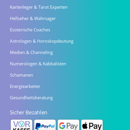
Kartenleger & Tarot Experten
Hellseher & Wahrsager
Esoterische Coaches
Astrologen & Horoskopdeutung
Medien & Channeling
Numerologen & Kabbalisten
Schamanen
Energiearbeiter
Gesundheitsberatung
Sicher Bezahlen