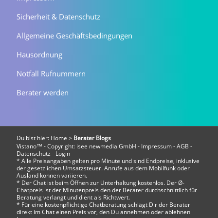
Sicherheit & Datenschutz
Allgemeine Geschäftsbedingungen
Hausordnung
Notfall Rufnummern
Berater werden
Du bist hier:
Home
>
Berater Blogs
Vistano™ - Copyright:
isee newmedia GmbH
-
Impressum
-
AGB
-
Datenschutz
-
Login
* Alle Preisangaben gelten pro Minute und sind Endpreise, inklusive
der gesetzlichen Umsatzsteuer. Anrufe aus dem Mobilfunk oder
Ausland können variieren.
* Der Chat ist beim Öffnen zur Unterhaltung kostenlos. Der Ø-
Chatpreis ist der Minutenpreis den der Berater durchschnittlich für
Beratung verlangt und dient als Richtwert.
* Für eine kostenpflichtige Chatberatung schlägt Dir der Berater
direkt im Chat einen Preis vor, den Du annehmen oder ablehnen