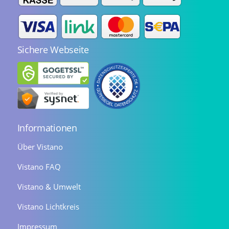
Sichere Webseite
Informationen
Über Vistano
Vistano FAQ
Vistano & Umwelt
Vistano Lichtkreis
Impressum