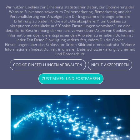
FRAGEN? KOSTENLOS ANRUFEN:
0800-8478266
Wir nutzen Cookies zur Erhebung statistischer Daten, zur Optimierung der
Website-Funktionen sowie zum Onlinemarketing, Remarketing und der
Personalisierung von Anzeigen, um Dir insgesamt eine angenehmere
Erfahrung zu bieten. Klicke auf „Alle akzeptieren“, um Cookies zu
akzeptieren oder klicke auf "Cookie Einstellungen verwalten“, um eine
detaillierte Beschreibung der von uns verwendeten Arten von Cookies und
Informationen über die entsprechenden Anbieter zu erhalten. Du kannst
jeder Zeit Deine Einwilligung widerrufen, indem Du die Cookie
Horoskope
Einstellungen über das Schloss am linken Bildrand erneut aufrufst. Weitere
Informationen findest Du hier, in unserer Datenschutzerklärung:
Sicherheit
Horoskope
geben Dir Rat und Information zu den
und Datenschutz
Themen Liebe, Partnerschaft und Beruf. Erfahre Details
zur Persönlichkeit von Lebenspartnern, Kollegen,
COOKIE EINSTELLUNGEN VERWALTEN
NICHT AKZEPTIEREN
Verwandten und Familienmitgliedern aus astrologischer
ZUSTIMMEN UND FORTFAHREN
Sicht.