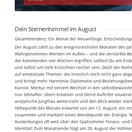
Dein Sternenhimmel im August
Gesamttendenz: Ein Monat der Neuanfänge, Entscheidu
Der August zählt zu den ereignisreichsten Monaten des J
Wahrgenommen-Werden im Außen – und die verstärkte Besc
der kommenden vier Wochen ergriffen, solltest Du am Ende 
und selbst um tiefe Einsichten reicher sein. Doch der Reih
auf emotionale Themen, die innerlich noch nicht ganz abg
und bringt mehr Harmonie, Diplomatie und Beziehungsbewus
Künste. Merkur mit seinem Wechsel in den selbstbewusste
nun lebhafter, Ideen kreativer und Deine Auftritte souve
analytische Jungfrau weiterzieht und den Blick wieder stär
Höhepunkt des Monats erwartet uns am 12. August: ein int
zusammen und markiert einen Wendepunkt der Energie. N
Auswirkungen oft weit über den Spätsommer hinaus- und bi
Identität! Zum Monatsende folgt am 28. August der Vollmond