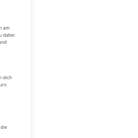
en am
Du dabei
 und
n dich
urs:
 die