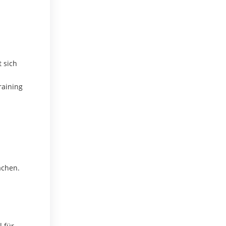
t sich
raining
achen.
 für