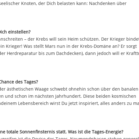
r seelischer Knoten, der Dich belasten kann: Nachdenken über
ich einstellen?
anschreiten – der Krebs will sein Heim schützen. Der Krieger binde
in Krieger! Was stellt Mars nun in der Krebs-Domäne an? Er sorgt
 der Herdreparatur bis zum Dachdecken), dann jedoch will er Kraftt
 Chance des Tages?
in der ästhetischen Waage schwebt ohnehin schon über den banalen
ken und schon im nächsten Jahrhundert. Diese beiden kosmischen
endeinem Lebensbereich wirst Du jetzt inspiriert, alles anders zu m
e totale Sonnenfinsternis statt. Was ist die Tages-Energie?
greifen ist die Devise des Tages. Neumondphasen stehen generell