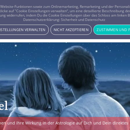
er Website-Funktionen sowie zum Onlinemarketing, Remarketing und der Persona
 klicke auf "Cookie Einstellungen verwalten“, um eine detaillierte Beschreibung
ung widerrufen, indem Du die Cookie Einstellungen über das Schloss am linken Bi
Beratung
Horoskope
Datenschutzerklärung:
Sicherheit und Datenschutz
INSTELLUNGEN VERWALTEN
NICHT AKZEPTIEREN
ZUSTIMMEN UND 
el
en und ihre Wirkung in der Astrologie auf Dich und Dein direktes