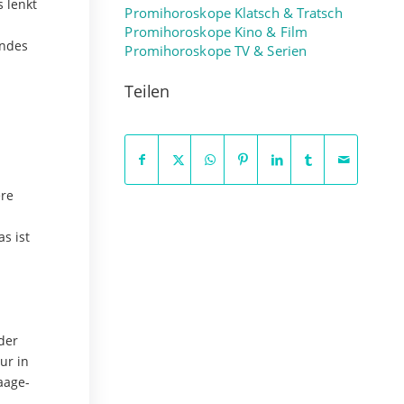
s lenkt
Promihoroskope Klatsch & Tratsch
Promihoroskope Kino & Film
endes
Promihoroskope TV & Serien
Teilen
ere
s ist
 der
ur in
aage-