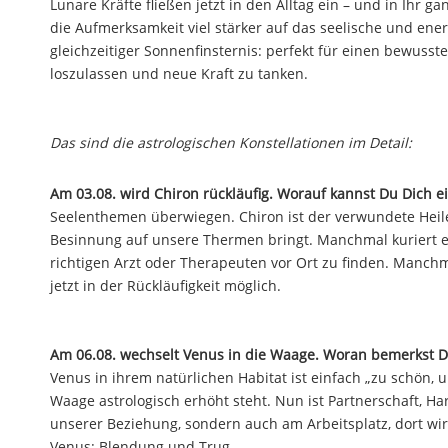
Lunare Kräfte fließen jetzt in den Alltag ein – und in Ihr
die Aufmerksamkeit viel stärker auf das seelische und en
gleichzeitiger Sonnenfinsternis: perfekt für einen bewuss
loszulassen und neue Kraft zu tanken.
Das sind die astrologischen Konstellationen im Detail:
Am 03.08. wird Chiron rückläufig. Worauf kannst Du Dich ei
Seelenthemen überwiegen. Chiron ist der verwundete Heile
Besinnung auf unsere Thermen bringt. Manchmal kuriert er t
richtigen Arzt oder Therapeuten vor Ort zu finden. Manchm
jetzt in der Rückläufigkeit möglich.
Am 06.08. wechselt Venus in die Waage. Woran bemerkst D
Venus in ihrem natürlichen Habitat ist einfach „zu schön, u
Waage astrologisch erhöht steht. Nun ist Partnerschaft, H
unserer Beziehung, sondern auch am Arbeitsplatz, dort wird
Venus: Blendung und Trug.