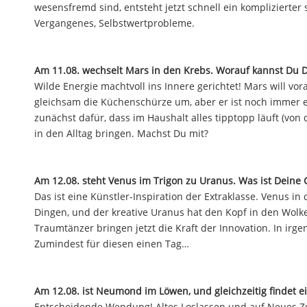
wesensfremd sind, entsteht jetzt schnell ein komplizierte
Vergangenes, Selbstwertprobleme.
Am 11.08. wechselt Mars in den Krebs. Worauf kannst Du D
Wilde Energie machtvoll ins Innere gerichtet! Mars will vor
gleichsam die Küchenschürze um, aber er ist noch immer e
zunächst dafür, dass im Haushalt alles tipptopp läuft (von
in den Alltag bringen. Machst Du mit?
Am 12.08. steht Venus im Trigon zu Uranus. Was ist Deine
Das ist eine Künstler-Inspiration der Extraklasse. Venus 
Dingen, und der kreative Uranus hat den Kopf in den Wol
Traumtänzer bringen jetzt die Kraft der Innovation. In irg
Zumindest für diesen einen Tag…
Am 12.08. ist Neumond im Löwen, und gleichzeitig findet ein
Entscheidende Wendung! Altes Loslassen und auf Neues Zu