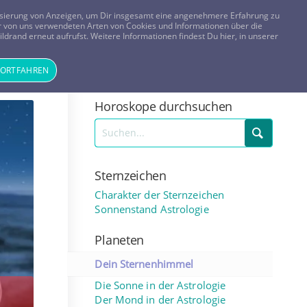
FRAGEN? KOSTENLOS ANRUFEN:
0800-8478266
lisierung von Anzeigen, um Dir insgesamt eine angenehmere Erfahrung zu
 der von uns verwendeten Arten von Cookies und Informationen über die
ldrand erneut aufrufst. Weitere Informationen findest Du hier, in unserer
Tageskarte
Magazin
ANMELDEN
REGISTRIEREN
FORTFAHREN
Horoskope durchsuchen
Sternzeichen
Charakter der Sternzeichen
Sonnenstand Astrologie
Planeten
Dein Sternenhimmel
Die Sonne in der Astrologie
Der Mond in der Astrologie