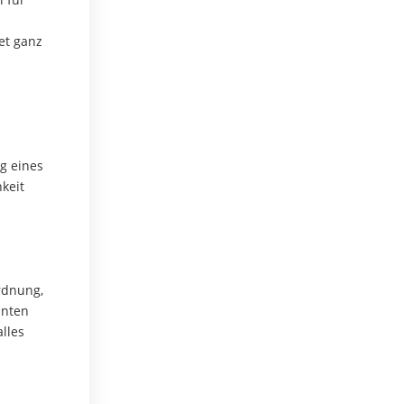
et ganz
g eines
keit
Ordnung,
nnten
lles