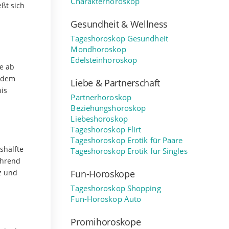
Charakterhoroskop
ßt sich
Gesundheit & Wellness
Tageshoroskop Gesundheit
Mondhoroskop
Edelsteinhoroskop
e ab
t dem
Liebe & Partnerschaft
is
Partnerhoroskop
Beziehungshoroskop
Liebeshoroskop
Tageshoroskop Flirt
Tageshoroskop Erotik für Paare
shälfte
Tageshoroskop Erotik für Singles
ährend
z und
Fun-Horoskope
Tageshoroskop Shopping
Fun-Horoskop Auto
Promihoroskope