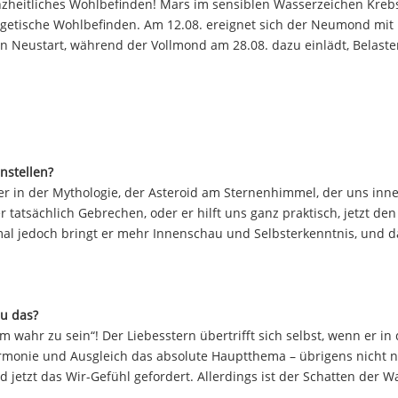
 ganzheitliches Wohlbefinden! Mars im sensiblen Wasserzeichen Kreb
ergetische Wohlbefinden. Am 12.08. ereignet sich der Neumond mit
ten Neustart, während der Vollmond am 28.08. dazu einlädt, Belast
nstellen?
r in der Mythologie, der Asteroid am Sternenhimmel, der uns inn
atsächlich Gebrechen, oder er hilft uns ganz praktisch, jetzt den
al jedoch bringt er mehr Innenschau und Selbsterkenntnis, und da
u das?
m wahr zu sein“! Der Liebesstern übertrifft sich selbst, wenn er in
armonie und Ausgleich das absolute Hauptthema – übrigens nicht n
 jetzt das Wir-Gefühl gefordert. Allerdings ist der Schatten der W