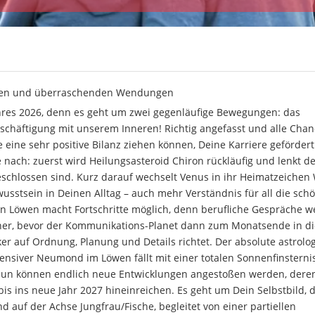
ngen und überraschenden Wendungen
ahres 2026, denn es geht um zwei gegenläufige Bewegungen: das
häftigung mit unserem Inneren! Richtig angefasst und alle Cha
eine sehr positive Bilanz ziehen können, Deine Karriere geförder
e nach: zuerst wird Heilungsasteroid Chiron rückläufig und lenkt de
eschlossen sind. Kurz darauf wechselt Venus in ihr Heimatzeichen
stsein in Deinen Alltag – auch mehr Verständnis für all die sch
n Löwen macht Fortschritte möglich, denn berufliche Gespräche 
räner, bevor der Kommunikations-Planet dann zum Monatsende in di
ker auf Ordnung, Planung und Details richtet. Der absolute astrolo
ensiver Neumond im Löwen fällt mit einer totalen Sonnenfinsterni
un können endlich neue Entwicklungen angestoßen werden, dere
s ins neue Jahr 2027 hineinreichen. Es geht um Dein Selbstbild, d
 auf der Achse Jungfrau/Fische, begleitet von einer partiellen