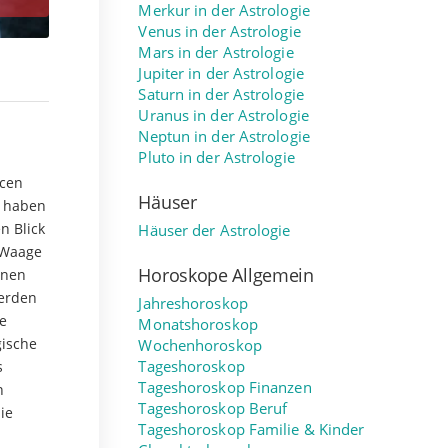
Merkur in der Astrologie
Venus in der Astrologie
Mars in der Astrologie
Jupiter in der Astrologie
Saturn in der Astrologie
Uranus in der Astrologie
Neptun in der Astrologie
Pluto in der Astrologie
ncen
Häuser
t haben
n Blick
Häuser der Astrologie
 Waage
Horoskope Allgemein
önen
werden
Jahreshoroskop
e
Monatshoroskop
gische
Wochenhoroskop
s
Tageshoroskop
Tageshoroskop Finanzen
n
Tageshoroskop Beruf
ie
Tageshoroskop Familie & Kinder