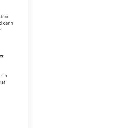
schon
nd dann
z
den
r in
ief