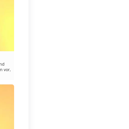
und
n vor,