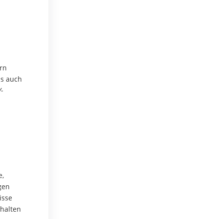
ern
ls auch
-
e,
gen
isse
rhalten