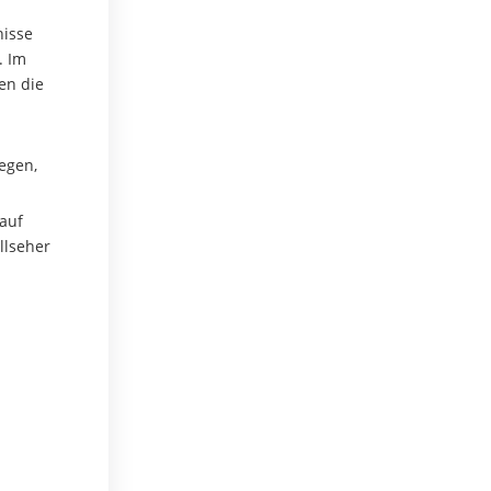
nisse
. Im
en die
egen,
auf
llseher