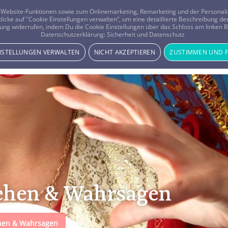
er Website-Funktionen sowie zum Onlinemarketing, Remarketing und der Persona
 klicke auf "Cookie Einstellungen verwalten“, um eine detaillierte Beschreibung
ung widerrufen, indem Du die Cookie Einstellungen über das Schloss am linken Bi
Beratung
Horoskope
Datenschutzerklärung:
Sicherheit und Datenschutz
INSTELLUNGEN VERWALTEN
NICHT AKZEPTIEREN
ZUSTIMMEN UND 
ehen & Wahrsagen
ehen & Wahrsagen