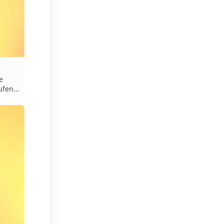
e
fen...