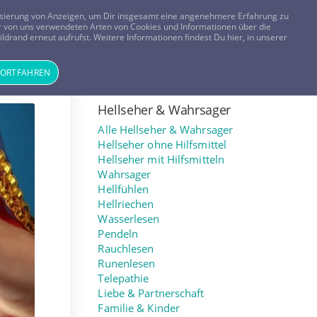
FRAGEN? KOSTENLOS ANRUFEN:
0800-8478266
lisierung von Anzeigen, um Dir insgesamt eine angenehmere Erfahrung zu
 der von uns verwendeten Arten von Cookies und Informationen über die
ldrand erneut aufrufst. Weitere Informationen findest Du hier, in unserer
Tageskarte
Magazin
ANMELDEN
REGISTRIEREN
FORTFAHREN
Hellseher & Wahrsager
Alle Hellseher & Wahrsager
Hellseher ohne Hilfsmittel
Hellseher mit Hilfsmitteln
Wahrsager
Hellfühlen
Hellriechen
Wasserlesen
Pendeln
Rauchlesen
Runenlesen
Telepathie
Liebe & Partnerschaft
Familie & Kinder