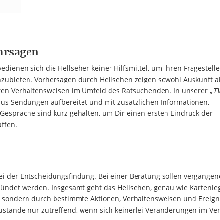
rsagen
dienen sich die Hellseher keiner Hilfsmittel, um ihren Fragestell
nzubieten. Vorhersagen durch Hellsehen zeigen sowohl Auskunft a
en Verhaltensweisen im Umfeld des Ratsuchenden. In unserer „
TV
aus Sendungen aufbereitet und mit zusätzlichen Informationen,
espräche sind kurz gehalten, um Dir einen ersten Eindruck der
ffen.
bei der Entscheidungsfindung. Bei einer Beratung sollen vergangen
ründet werden. Insgesamt geht das Hellsehen, genau wie Kartenle
t, sondern durch bestimmte Aktionen, Verhaltensweisen und Ereign
Zustände nur zutreffend, wenn sich keinerlei Veränderungen im Ve