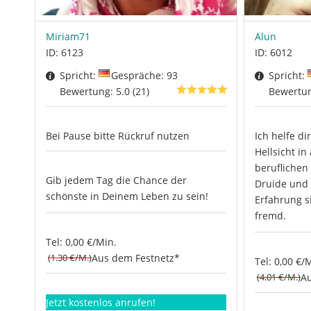
Miriam71
Alun
ID: 6123
ID: 6012
Spricht:
Gespräche: 93
Spricht:
Bewertung: 5.0 (21)
Bewertung
Bei Pause bitte Rückruf nutzen
Ich helfe d
Hellsicht in
beruflichen
Gib jedem Tag die Chance der
Druide und 
schönste in Deinem Leben zu sein!
Erfahrung s
fremd.
Tel: 0,00 €/Min.
(1.30 €/M.)
Aus dem Festnetz*
Tel: 0,00 €/
(4.01 €/M.)
Au
Jetzt kostenlos anrufen!