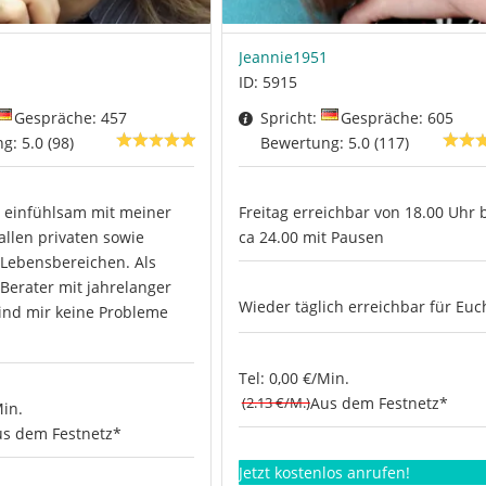
Jeannie1951
ID: 5915
Gespräche: 457
Spricht:
Gespräche: 605
: 5.0 (98)
Bewertung: 5.0 (117)
ir einfühlsam mit meiner
Freitag erreichbar von 18.00 Uhr 
 allen privaten sowie
ca 24.00 mit Pausen
 Lebensbereichen. Als
Berater mit jahrelanger
Wieder täglich erreichbar für Euc
ind mir keine Probleme
Tel: 0,00 €/Min.
(2.13 €/M.)
Aus dem Festnetz*
Min.
s dem Festnetz*
Jetzt kostenlos anrufen!