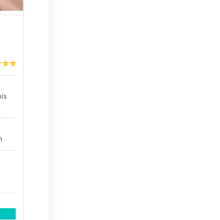
bis
h