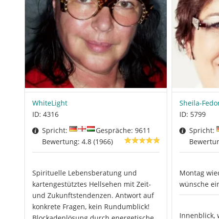
WhiteLight
Sheila-Fedo
ID: 4316
ID: 5799
Spricht:
Gespräche: 9611
Spricht:
Bewertung: 4.8 (1966)
Bewertun
Spirituelle Lebensberatung und
Montag wied
kartengestütztes Hellsehen mit Zeit-
wünsche ei
und Zukunftstendenzen. Antwort auf
konkrete Fragen, kein Rundumblick!
Innenblick, 
Blockadenlösung durch energetische