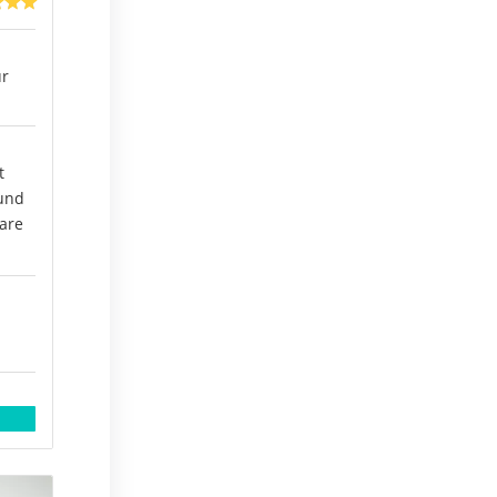
ür
t
 und
are