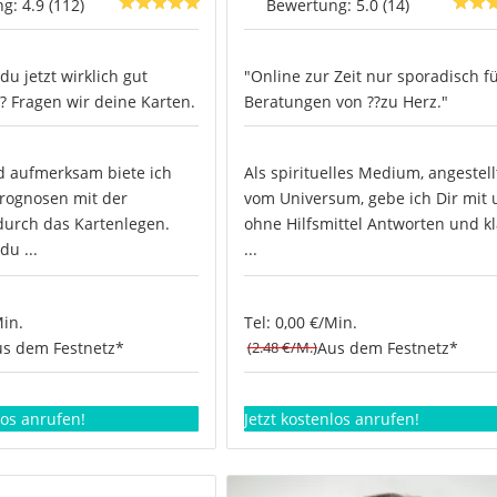
g: 4.9 (112)
Bewertung: 5.0 (14)
u jetzt wirklich gut
"Online zur Zeit nur sporadisch f
 Fragen wir deine Karten.
Beratungen von ??zu Herz."
d aufmerksam biete ich
Als spirituelles Medium, angestell
Prognosen mit der
vom Universum, gebe ich Dir mit
durch das Kartenlegen.
ohne Hilfsmittel Antworten und kl
du ...
...
Min.
Tel: 0,00 €/Min.
s dem Festnetz*
(2.48 €/M.)
Aus dem Festnetz*
los anrufen!
Jetzt kostenlos anrufen!