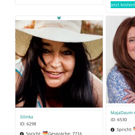
Jetzt kosten
MajaDaum-O
Silinka
ID: 6530
ID: 6298
Spricht:
Spricht:
Gespräche: 7716