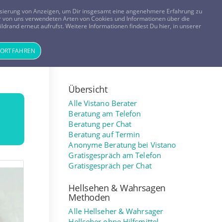
FRAGEN? KOSTENLOS ANRUFEN:
0800-8478266
lisierung von Anzeigen, um Dir insgesamt eine angenehmere Erfahrung zu
 der von uns verwendeten Arten von Cookies und Informationen über die
ldrand erneut aufrufst. Weitere Informationen findest Du hier, in unserer
Tageskarte
Magazin
ANMELDEN
REGISTRIEREN
FORTFAHREN
Übersicht
Alle Vistano Berater
Beratung am Telefon
Beratung per Chat
Beratung auf Termin
Anonyme Beratung bei Vistano
Gratisgespräch am Telefon
Gratisgespräch per Chat
Hellsehen & Wahrsagen
Methoden
Alle Hellseher & Wahrsager
Hellseher ohne Hilfsmittel