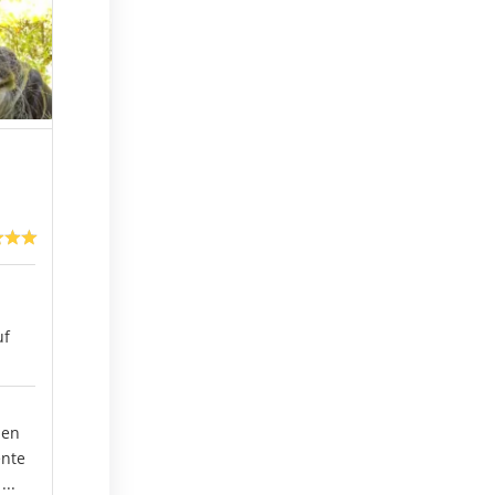
uf
hen
ente
..