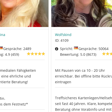
lina
Wolfskind
ID: 4109
Gespräche: 2489
Spricht:
Gespräche: 50064
g: 4.9 (459)
Bewertung: 5.0 (8673)
medialen Fähigkeiten
Mit Pausen von ca 10 - 20 Uhr
r eine ehrliche und
erreichbar. Bei offline bitte Rückr
ntierte Beratung!
eintragen
Treffsicheres Kartenlegen/Hellse
Min.
seit fast 40 Jahren. Klare, kompet
s dem Festnetz*
Beratung ohne Vorabinfo und mit .