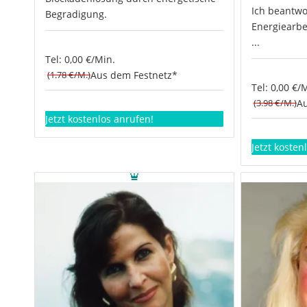
Ich beantwo
Begradigung.
Energiearbe
...
Tel: 0,00 €/Min.
(1.78 €/M.)
Aus dem Festnetz*
Tel: 0,00 €/
(3.98 €/M.)
Au
Jetzt kostenlos anrufen!
Jetzt kosten