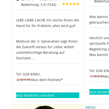
Bewertun
Bewertung: 5.0 (1542)
Was kannst d
LEBE-LIEBE-LACHE Ich reiche Ihnen die
gebrauchen?
Hand für Ihr Problem, alles wird gut!
Herzlich un
Medium der 3. Generation sagt Ihnen
spirituelle 
die Zukunft voraus für Liebe, Arbeit
Begleitung 
uvmHellsichtige Beratung auf
Was kannst 
höchsten ...
Tel: 0,00 €/
Tel: 0,00 €/Min.
(1.98 €/M.)
Au
(2.68 €/M.)
Aus dem Festnetz*
Jetzt kosten
Jetzt kostenlos anrufen!
Aktion