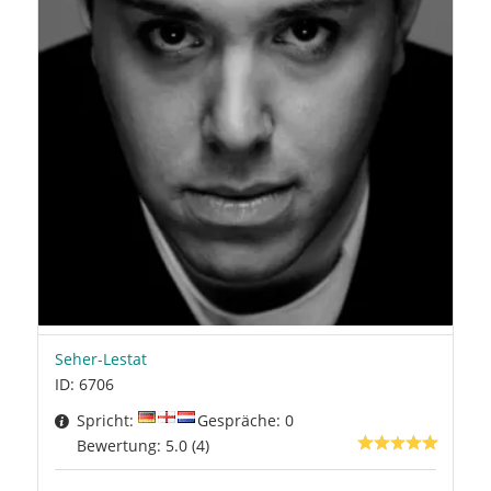
Seher-Lestat
ID: 6706
Spricht:
Gespräche: 0
Bewertung: 5.0 (4)