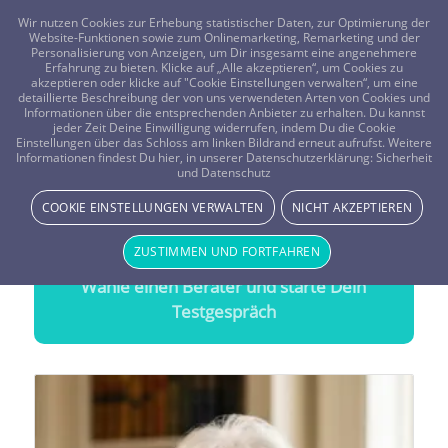
FRAGEN? KOSTENLOS ANRUFEN:
0800-8478266
Wir nutzen Cookies zur Erhebung statistischer Daten, zur Optimierung der
Website-Funktionen sowie zum Onlinemarketing, Remarketing und der
Personalisierung von Anzeigen, um Dir insgesamt eine angenehmere
Erfahrung zu bieten. Klicke auf „Alle akzeptieren“, um Cookies zu
akzeptieren oder klicke auf "Cookie Einstellungen verwalten“, um eine
detaillierte Beschreibung der von uns verwendeten Arten von Cookies und
Informationen über die entsprechenden Anbieter zu erhalten. Du kannst
jeder Zeit Deine Einwilligung widerrufen, indem Du die Cookie
Astrologen
&
Horoskopdeutung
Einstellungen über das Schloss am linken Bildrand erneut aufrufst. Weitere
Informationen findest Du hier, in unserer Datenschutzerklärung:
Sicherheit
Treffsichere Beratung durch
Astrologen &
und Datenschutz
Horoskopdeutung
COOKIE EINSTELLUNGEN VERWALTEN
NICHT AKZEPTIEREN
20 Minuten gratis Testen
ZUSTIMMEN UND FORTFAHREN
Wähle einen Berater und starte Dein
Testgespräch