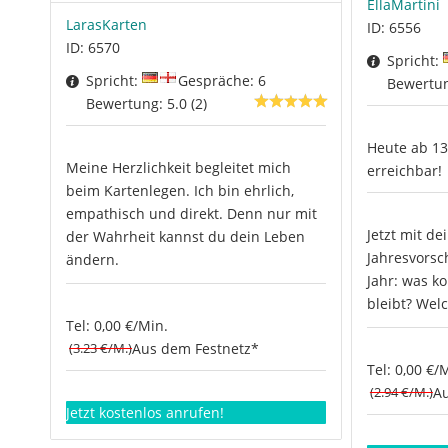
EllaMartini
LarasKarten
ID: 6556
ID: 6570
Spricht:
Spricht:
Gespräche: 6
Bewertung
Bewertung: 5.0 (2)
Heute ab 13
Meine Herzlichkeit begleitet mich
erreichbar!
beim Kartenlegen. Ich bin ehrlich,
empathisch und direkt. Denn nur mit
Jetzt mit de
der Wahrheit kannst du dein Leben
Jahresvors
ändern.
Jahr: was k
bleibt? Welc
Tel: 0,00 €/Min.
(3.23 €/M.)
Aus dem Festnetz*
Tel: 0,00 €/
(2.94 €/M.)
Au
Jetzt kostenlos anrufen!