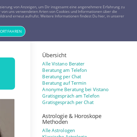
FRAGEN? KOSTENLOS ANRUFEN:
0800-8478266
lisierung von Anzeigen, um Dir insgesamt eine angenehmere Erfahrung zu
 der von uns verwendeten Arten von Cookies und Informationen über die
ldrand erneut aufrufst. Weitere Informationen findest Du hier, in unserer
Tageskarte
Magazin
ANMELDEN
REGISTRIEREN
FORTFAHREN
Übersicht
Alle Vistano Berater
Beratung am Telefon
Beratung per Chat
Beratung auf Termin
Anonyme Beratung bei Vistano
Gratisgespräch am Telefon
Gratisgespräch per Chat
Astrologie & Horoskope
Methoden
Alle Astrologen
Klassische Astrologie