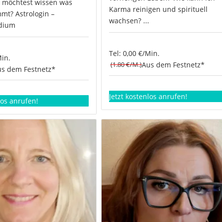
, möchtest wissen was
Karma reinigen und spirituell
t? Astrologin –
wachsen? ...
dium
Tel: 0,00 €/Min.
Min.
(1.80 €/M.)
Aus dem Festnetz*
s dem Festnetz*
Jetzt kostenlos anrufen!
los anrufen!