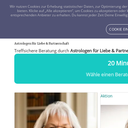
Wir nutzen Cookies zur Erhebung statistischer Daten, zur Optimierung d
bieten. Klicke auf „Alle akzeptieren“, um Cookies zu akzeptieren oder
entsprechenden Anbieter zu erhalten. Du kannst jeder Zeit Deine Einwillig
COOKIE E
Astrologen für Liebe
&
Partnerschaft
Treffsichere Beratung durch
Astrologen für Liebe & Partn
20 Minu
Wähle einen Berat
Aktion