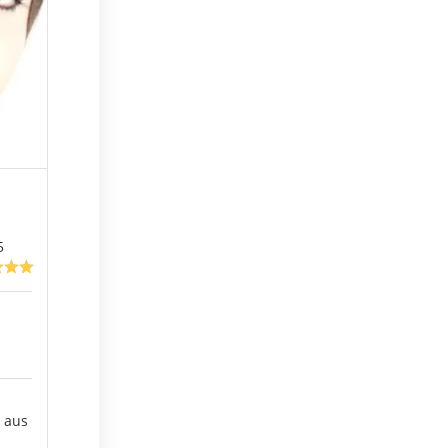
5
s aus