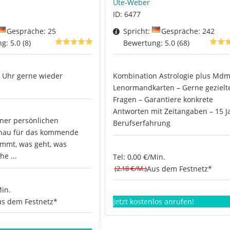
Ute-Weber
ID: 6477
Gespräche: 25
Spricht:
Gespräche: 242
: 5.0 (8)
Bewertung: 5.0 (68)
 Uhr gerne wieder
Kombination Astrologie plus Mdm
Lenormandkarten – Gerne gezielt
Fragen – Garantiere konkrete
Antworten mit Zeitangaben – 15 J
iner persönlichen
Berufserfahrung
chau für das kommende
ommt, was geht, was
he ...
Tel: 0,00 €/Min.
(2.18 €/M.)
Aus dem Festnetz*
Min.
s dem Festnetz*
Jetzt kostenlos anrufen!