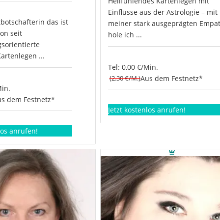
Hellfühlendes Kartenlegen mit
Einflüsse aus der Astrologie – mit
tbotschafterin das ist
meiner stark ausgeprägten Empat
on seit
hole ich ...
sorientierte
Kartenlegen ...
Tel: 0,00 €/Min.
(2.30 €/M.)
Aus dem Festnetz*
Min.
s dem Festnetz*
Jetzt kostenlos anrufen!
los anrufen!