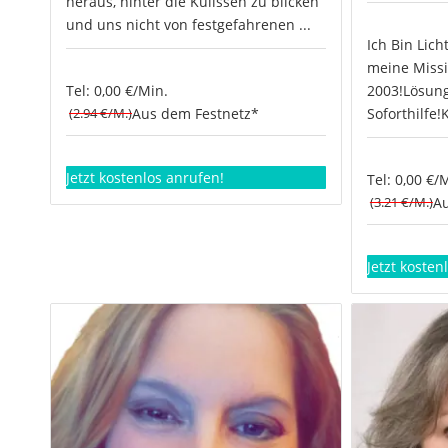
heraus, hinter die Kulissen zu blicken
und uns nicht von festgefahrenen ...
Ich Bin Lich
meine Missi
Tel: 0,00 €/Min.
2003!Lösung
(2.94 €/M.)
Aus dem Festnetz*
Soforthilfe!
Jetzt kostenlos anrufen!
Tel: 0,00 €/
(3.21 €/M.)
Au
Jetzt kosten