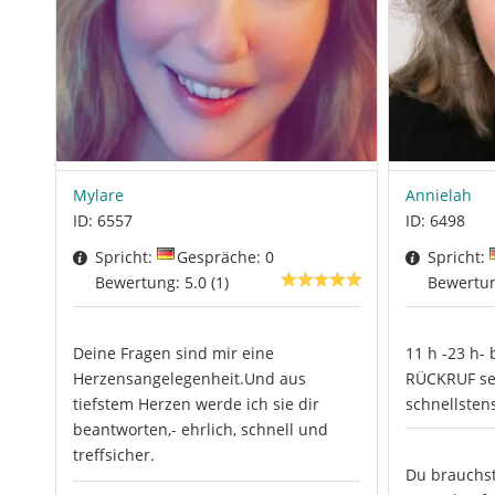
Mylare
Annielah
ID: 6557
ID: 6498
Spricht:
Gespräche: 0
Spricht:
Bewertung: 5.0 (1)
Bewertun
Deine Fragen sind mir eine
11 h -23 h- 
Herzensangelegenheit.Und aus
RÜCKRUF set
tiefstem Herzen werde ich sie dir
schnellsten
beantworten,- ehrlich, schnell und
treffsicher.
Du brauchst