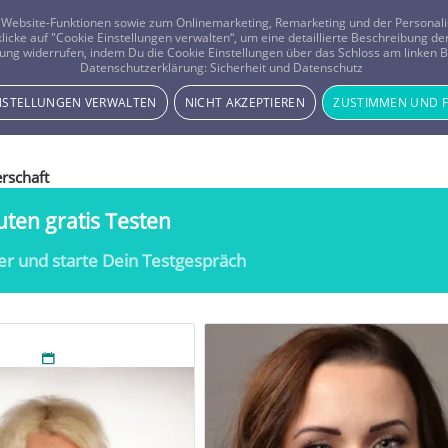
er Website-Funktionen sowie zum Onlinemarketing, Remarketing und der Persona
 klicke auf "Cookie Einstellungen verwalten“, um eine detaillierte Beschreibung
ung widerrufen, indem Du die Cookie Einstellungen über das Schloss am linken Bi
Beratung
Horoskope
Datenschutzerklärung:
Sicherheit und Datenschutz
INSTELLUNGEN VERWALTEN
NICHT AKZEPTIEREN
ZUSTIMMEN UND 
erschaft
ten gratis Testen
er und starte Dein Testgespräch