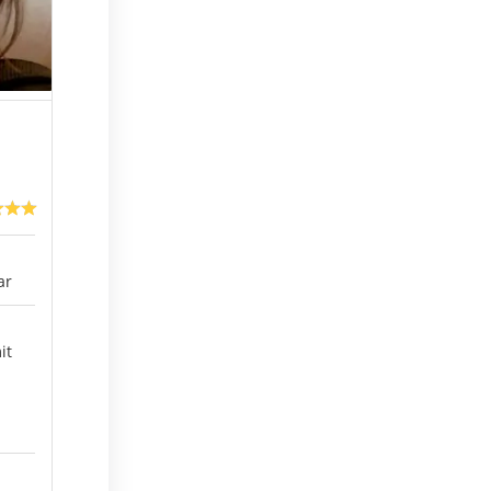
ar
it