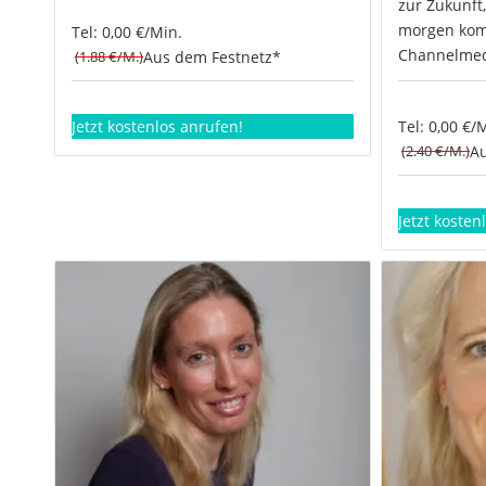
zur Zukunft
morgen komm
Tel: 0,00 €/Min.
Channelme
(1.88 €/M.)
Aus dem Festnetz*
Jetzt kostenlos anrufen!
Tel: 0,00 €/
(2.40 €/M.)
Au
Jetzt kosten