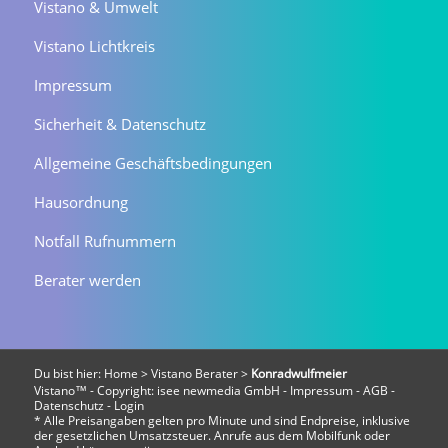
Vistano & Umwelt
Vistano Lichtkreis
Impressum
Sicherheit & Datenschutz
Allgemeine Geschäftsbedingungen
Hausordnung
Notfall Rufnummern
Berater werden
Du bist hier:
Home
>
Vistano Berater
>
Konradwulfmeier
Vistano™ - Copyright:
isee newmedia GmbH
-
Impressum
-
AGB
-
Datenschutz
-
Login
* Alle Preisangaben gelten pro Minute und sind Endpreise, inklusive
der gesetzlichen Umsatzsteuer. Anrufe aus dem Mobilfunk oder