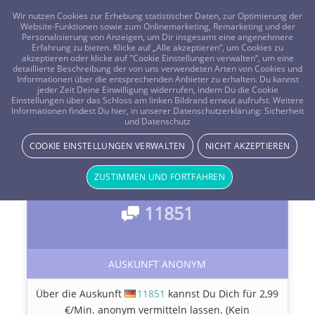
FRAGEN? KOSTENLOS ANRUFEN:
0800-8478266
Wir nutzen Cookies zur Erhebung statistischer Daten, zur Optimierung der
Website-Funktionen sowie zum Onlinemarketing, Remarketing und der
Personalisierung von Anzeigen, um Dir insgesamt eine angenehmere
Erfahrung zu bieten. Klicke auf „Alle akzeptieren“, um Cookies zu
akzeptieren oder klicke auf "Cookie Einstellungen verwalten“, um eine
detaillierte Beschreibung der von uns verwendeten Arten von Cookies und
Informationen über die entsprechenden Anbieter zu erhalten. Du kannst
jeder Zeit Deine Einwilligung widerrufen, indem Du die Cookie
Anonyme Beratung bei Vistano
Einstellungen über das Schloss am linken Bildrand erneut aufrufst. Weitere
Informationen findest Du hier, in unserer Datenschutzerklärung:
Sicherheit
Keine Daten angeben? Kein Problem!
Anonyme
und Datenschutz
Beratung
bei Vistano
COOKIE EINSTELLUNGEN VERWALTEN
NICHT AKZEPTIEREN
ZUSTIMMEN UND FORTFAHREN
11851
AUSKUNFT ANONYM
Über die Auskunft
11851
kannst Du Dich für 2,99
€/Min. anonym vermitteln lassen. (Kein