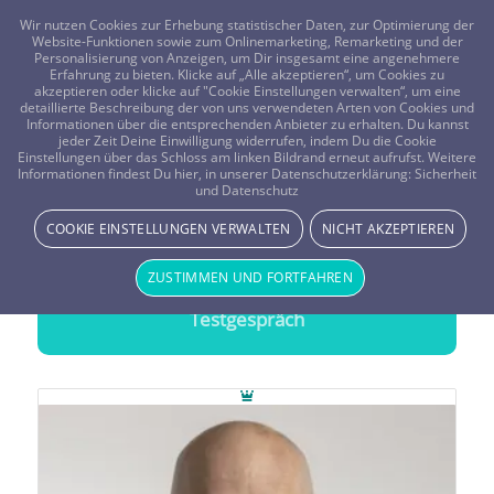
FRAGEN? KOSTENLOS ANRUFEN:
0800-8478266
Wir nutzen Cookies zur Erhebung statistischer Daten, zur Optimierung der
Website-Funktionen sowie zum Onlinemarketing, Remarketing und der
Personalisierung von Anzeigen, um Dir insgesamt eine angenehmere
Erfahrung zu bieten. Klicke auf „Alle akzeptieren“, um Cookies zu
akzeptieren oder klicke auf "Cookie Einstellungen verwalten“, um eine
detaillierte Beschreibung der von uns verwendeten Arten von Cookies und
Informationen über die entsprechenden Anbieter zu erhalten. Du kannst
jeder Zeit Deine Einwilligung widerrufen, indem Du die Cookie
Beratung Krafttiere
Einstellungen über das Schloss am linken Bildrand erneut aufrufst. Weitere
Informationen findest Du hier, in unserer Datenschutzerklärung:
Sicherheit
Treffsichere Lebenshilfe durch
Beratung mit Krafttieren
und Datenschutz
COOKIE EINSTELLUNGEN VERWALTEN
NICHT AKZEPTIEREN
20 Minuten gratis Testen
ZUSTIMMEN UND FORTFAHREN
Wähle einen Berater und starte Dein
Testgespräch