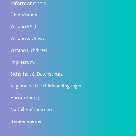
Informationen
Über Vistano
Vistano FAQ
Vistano & Umwelt
Vistano Lichtkreis
Impressum
Sicherheit & Datenschutz
Allgemeine Geschäftsbedingungen
Hausordnung
Notfall Rufnummern
Berater werden