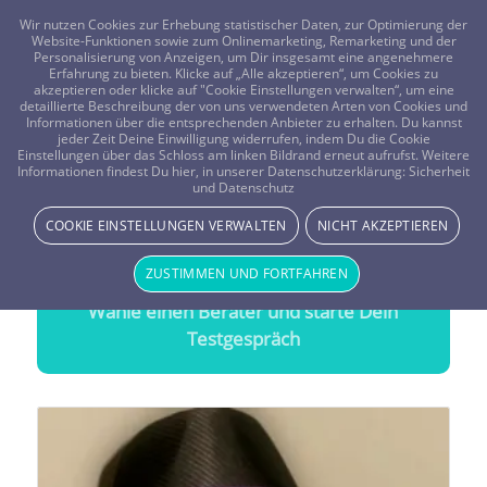
FRAGEN? KOSTENLOS ANRUFEN:
0800-8478266
Wir nutzen Cookies zur Erhebung statistischer Daten, zur Optimierung der
Website-Funktionen sowie zum Onlinemarketing, Remarketing und der
Personalisierung von Anzeigen, um Dir insgesamt eine angenehmere
Erfahrung zu bieten. Klicke auf „Alle akzeptieren“, um Cookies zu
akzeptieren oder klicke auf "Cookie Einstellungen verwalten“, um eine
detaillierte Beschreibung der von uns verwendeten Arten von Cookies und
Informationen über die entsprechenden Anbieter zu erhalten. Du kannst
jeder Zeit Deine Einwilligung widerrufen, indem Du die Cookie
Schamanen für Liebe
&
Partnerschaft
Einstellungen über das Schloss am linken Bildrand erneut aufrufst. Weitere
Informationen findest Du hier, in unserer Datenschutzerklärung:
Sicherheit
Treffsichere Beratung durch
Schamanen für Liebe &
und Datenschutz
Partnerschaft
COOKIE EINSTELLUNGEN VERWALTEN
NICHT AKZEPTIEREN
20 Minuten gratis Testen
ZUSTIMMEN UND FORTFAHREN
Wähle einen Berater und starte Dein
Testgespräch