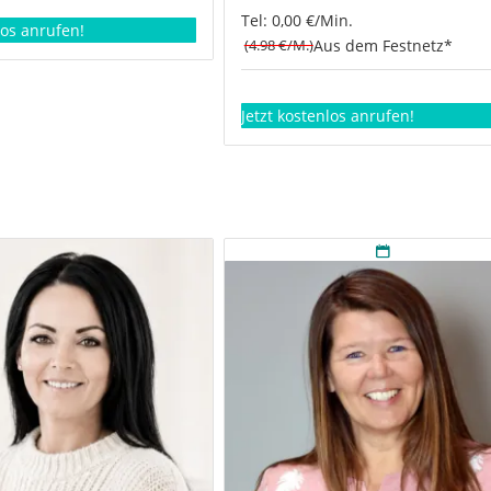
Tel: 0,00 €/Min.
los anrufen!
(4.98 €/M.)
Aus dem Festnetz*
Jetzt kostenlos anrufen!