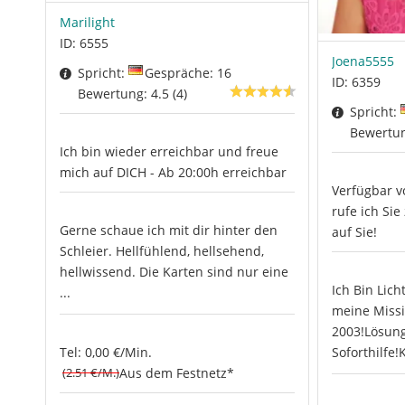
Marilight
ID: 6555
Joena5555
Spricht:
Gespräche: 16
ID: 6359
Bewertung: 4.5 (4)
Spricht:
Bewertun
Ich bin wieder erreichbar und freue
mich auf DICH - Ab 20:00h erreichbar
Verfügbar v
rufe ich Sie
Gerne schaue ich mit dir hinter den
auf Sie!
Schleier. Hellfühlend, hellsehend,
hellwissend. Die Karten sind nur eine
Ich Bin Lich
...
meine Missi
2003!Lösung
Tel: 0,00 €/Min.
Soforthilfe!
(2.51 €/M.)
Aus dem Festnetz*