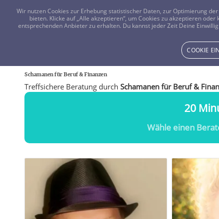
Wir nutzen Cookies zur Erhebung statistischer Daten, zur Optimierung d
bieten. Klicke auf „Alle akzeptieren“, um Cookies zu akzeptieren oder
entsprechenden Anbieter zu erhalten. Du kannst jeder Zeit Deine Einwillig
COOKIE E
Schamanen für Beruf
&
Finanzen
Treffsichere Beratung durch
Schamanen für Beruf & Fina
20 Minu
Wähle einen Berat