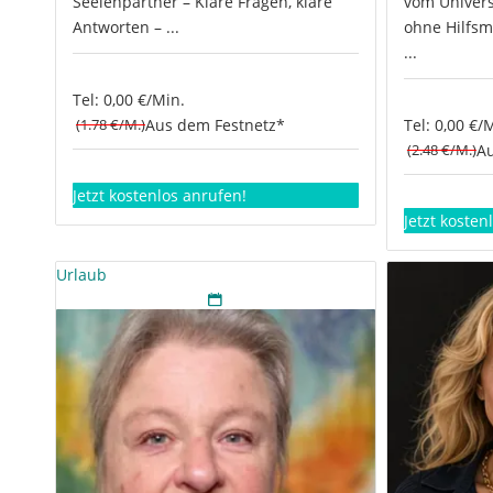
Seelenpartner – Klare Fragen, klare
vom Univers
Antworten – ...
ohne Hilfsm
...
Tel: 0,00 €/Min.
(1.78 €/M.)
Aus dem Festnetz*
Tel: 0,00 €/
(2.48 €/M.)
Au
Jetzt kostenlos anrufen!
Jetzt kosten
Urlaub