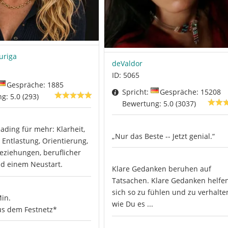
uriga
deValdor
ID: 5065
Gespräche: 1885
Spricht:
Gespräche: 15208
g: 5.0 (293)
Bewertung: 5.0 (3037)
ading für mehr: Klarheit,
„Nur das Beste -- Jetzt genial.“
 Entlastung, Orientierung,
ziehungen, beruflicher
und einem Neustart.
Klare Gedanken beruhen auf
Tatsachen. Klare Gedanken helfen
sich so zu fühlen und zu verhalte
Min.
wie Du es ...
s dem Festnetz*