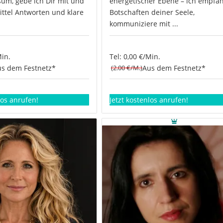
um, gebe ich Dir mit und
energetischer Ebene – ich empfa
ittel Antworten und klare
Botschaften deiner Seele,
kommuniziere mit ...
Min.
Tel: 0,00 €/Min.
s dem Festnetz*
(2.00 €/M.)
Aus dem Festnetz*
los anrufen!
Jetzt kostenlos anrufen!