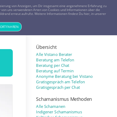
FRAGEN? KOSTENLOS ANRUFEN:
0800-8478266
lisierung von Anzeigen, um Dir insgesamt eine angenehmere Erfahrung zu
 der von uns verwendeten Arten von Cookies und Informationen über die
ldrand erneut aufrufst. Weitere Informationen findest Du hier, in unserer
Tageskarte
Magazin
ANMELDEN
REGISTRIEREN
FORTFAHREN
Übersicht
Alle Vistano Berater
Beratung am Telefon
Beratung per Chat
Beratung auf Termin
Anonyme Beratung bei Vistano
Gratisgespräch am Telefon
Gratisgespräch per Chat
Schamanismus Methoden
Alle Schamanen
Indigener Schamanismus