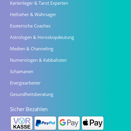
Kartenleger & Tarot Experten
Hellseher & Wahrsager
Esoterische Coaches
Astrologen & Horoskopdeutung
Medien & Channeling
Numerologen & Kabbalisten
Schamanen
Energiearbeiter
Gesundheitsberatung
Sicher Bezahlen