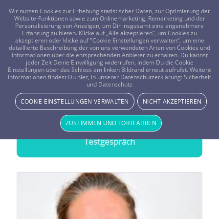
FRAGEN? KOSTENLOS ANRUFEN:
0800-8478266
Wir nutzen Cookies zur Erhebung statistischer Daten, zur Optimierung der
Website-Funktionen sowie zum Onlinemarketing, Remarketing und der
Personalisierung von Anzeigen, um Dir insgesamt eine angenehmere
Erfahrung zu bieten. Klicke auf „Alle akzeptieren“, um Cookies zu
akzeptieren oder klicke auf "Cookie Einstellungen verwalten“, um eine
detaillierte Beschreibung der von uns verwendeten Arten von Cookies und
Informationen über die entsprechenden Anbieter zu erhalten. Du kannst
jeder Zeit Deine Einwilligung widerrufen, indem Du die Cookie
Feld der Ahnen
Einstellungen über das Schloss am linken Bildrand erneut aufrufst. Weitere
Informationen findest Du hier, in unserer Datenschutzerklärung:
Sicherheit
Treffsichere Beratung durch das
Feld der Ahnen
und Datenschutz
COOKIE EINSTELLUNGEN VERWALTEN
NICHT AKZEPTIEREN
20 Minuten gratis Testen
ZUSTIMMEN UND FORTFAHREN
Wähle einen Berater und starte Dein
Testgespräch