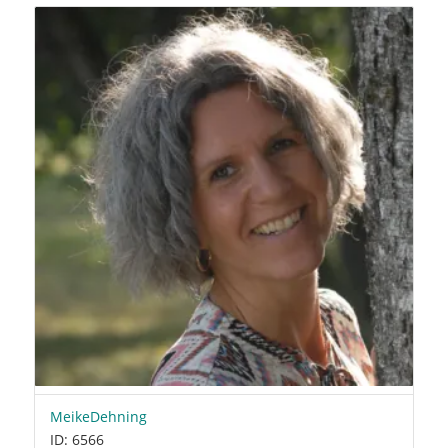
MeikeDehning
ID: 6566