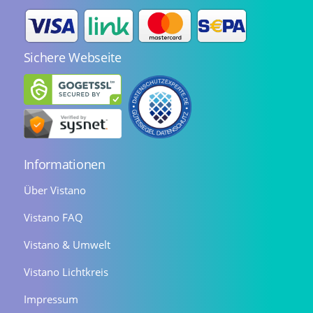
Sichere Webseite
Informationen
Über Vistano
Vistano FAQ
Vistano & Umwelt
Vistano Lichtkreis
Impressum