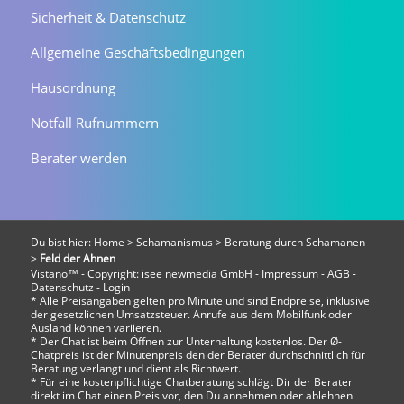
Sicherheit & Datenschutz
Allgemeine Geschäftsbedingungen
Hausordnung
Notfall Rufnummern
Berater werden
Du bist hier:
Home
>
Schamanismus
>
Beratung durch Schamanen
>
Feld der Ahnen
Vistano™ - Copyright:
isee newmedia GmbH
-
Impressum
-
AGB
-
Datenschutz
-
Login
* Alle Preisangaben gelten pro Minute und sind Endpreise, inklusive
der gesetzlichen Umsatzsteuer. Anrufe aus dem Mobilfunk oder
Ausland können variieren.
* Der Chat ist beim Öffnen zur Unterhaltung kostenlos. Der Ø-
Chatpreis ist der Minutenpreis den der Berater durchschnittlich für
Beratung verlangt und dient als Richtwert.
* Für eine kostenpflichtige Chatberatung schlägt Dir der Berater
direkt im Chat einen Preis vor, den Du annehmen oder ablehnen