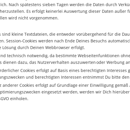
glich. Nach spätestens sieben Tagen werden die Daten durch Verkü
erzustellen. Es erfolgt keinerlei Auswertung dieser Daten außer f
llen wird nicht vorgenommen.
 sind kleine Textdateien, die entweder vorübergehend für die Daue
en. Session-Cookies werden nach Ende Deines Besuchs automatisc
che Lösung durch Deinen Webbrowser erfolgt.
ind technisch notwendig, da bestimmte Webseitenfunktionen ohne d
es dienen dazu, das Nutzerverhalten auszuwerten oder Werbung a
erlicher Cookies erfolgt auf Basis eines berechtigten Interesses g
eitungszwecken und berechtigten Interessen entnimmst Du bitte d
derer Cookies erfolgt auf Grundlage einer Einwilligung gemäß Art. 
 Optimierungszwecken eingesetzt werden, werden wir Dich hierüb
DSGVO einholen.