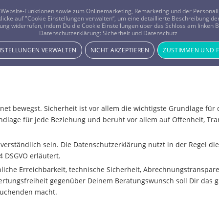
er Website-Funktionen sowie zum Onlinemarketing, Remarketing und der Persona
 klicke auf "Cookie Einstellungen verwalten“, um eine detaillierte Beschreibung
ung widerrufen, indem Du die Cookie Einstellungen über das Schloss am linken Bi
Beratung
Horoskope
Datenschutzerklärung:
Sicherheit und Datenschutz
INSTELLUNGEN VERWALTEN
NICHT AKZEPTIEREN
ZUSTIMMEN UND 
rnet bewegst. Sicherheit ist vor allem die wichtigste Grundlage f
rundlage für jede Beziehung und beruht vor allem auf Offenheit, 
erständlich sein. Die Datenschutzerklärung nutzt in der Regel di
 4 DSGVO erläutert.
nliche Erreichbarkeit, technische Sicherheit, Abrechnungstranspar
rtungsfreiheit gegenüber Deinem Beratungswunsch soll Dir das gut
tsuchenden macht.