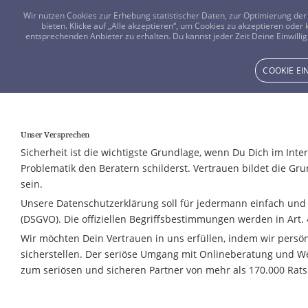
Wir nutzen Cookies zur Erhebung statistischer Daten, zur Optimierung d
bieten. Klicke auf „Alle akzeptieren“, um Cookies zu akzeptieren oder
entsprechenden Anbieter zu erhalten. Du kannst jeder Zeit Deine Einwillig
COOKIE E
Die Sicherheit Deiner Daten bei Vistano
Unser Versprechen
Sicherheit ist die wichtigste Grundlage, wenn Du Dich im Inte
Problematik den Beratern schilderst. Vertrauen bildet die G
sein.
Unsere Datenschutzerklärung soll für jedermann einfach und v
(DSGVO). Die offiziellen Begriffsbestimmungen werden in Art.
Wir möchten Dein Vertrauen in uns erfüllen, indem wir persö
sicherstellen. Der seriöse Umgang mit Onlineberatung und We
zum seriösen und sicheren Partner von mehr als 170.000 Ra