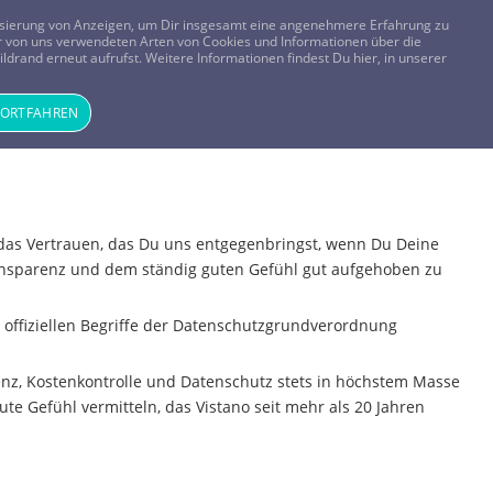
FRAGEN? KOSTENLOS ANRUFEN:
0800-8478266
lisierung von Anzeigen, um Dir insgesamt eine angenehmere Erfahrung zu
 der von uns verwendeten Arten von Cookies und Informationen über die
ldrand erneut aufrufst. Weitere Informationen findest Du hier, in unserer
Tageskarte
Magazin
ANMELDEN
REGISTRIEREN
FORTFAHREN
ür das Vertrauen, das Du uns entgegenbringst, wenn Du Deine
Transparenz und dem ständig guten Gefühl gut aufgehoben zu
e offiziellen Begriffe der Datenschutzgrundverordnung
enz, Kostenkontrolle und Datenschutz stets in höchstem Masse
e Gefühl vermitteln, das Vistano seit mehr als 20 Jahren