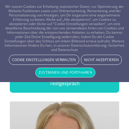
FRAGEN? KOSTENLOS ANRUFEN:
0800-8478266
Wir nutzen Cookies zur Erhebung statistischer Daten, zur Optimierung der
Website-Funktionen sowie zum Onlinemarketing, Remarketing und der
Personalisierung von Anzeigen, um Dir insgesamt eine angenehmere
Erfahrung zu bieten. Klicke auf „Alle akzeptieren“, um Cookies zu
akzeptieren oder klicke auf "Cookie Einstellungen verwalten“, um eine
detaillierte Beschreibung der von uns verwendeten Arten von Cookies und
Informationen über die entsprechenden Anbieter zu erhalten. Du kannst
jeder Zeit Deine Einwilligung widerrufen, indem Du die Cookie
Alle Vistano Berater
Einstellungen über das Schloss am linken Bildrand erneut aufrufst. Weitere
Informationen findest Du hier, in unserer Datenschutzerklärung:
Sicherheit
Finden Deinen
Vistano Berater
in unserer Übersicht
und Datenschutz
COOKIE EINSTELLUNGEN VERWALTEN
NICHT AKZEPTIEREN
20 Minuten gratis Testen
ZUSTIMMEN UND FORTFAHREN
Wähle einen Berater und starte Dein
Testgespräch