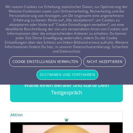
FRAGEN? KOSTENLOS ANRUFEN:
0800-8478266
Wir nutzen Cookies zur Erhebung statistischer Daten, zur Optimierung der
Website-Funktionen sowie zum Onlinemarketing, Remarketing und der
Personalisierung von Anzeigen, um Dir insgesamt eine angenehmere
Erfahrung zu bieten. Klicke auf „Alle akzeptieren“, um Cookies zu
akzeptieren oder klicke auf "Cookie Einstellungen verwalten“, um eine
detaillierte Beschreibung der von uns verwendeten Arten von Cookies und
Informationen über die entsprechenden Anbieter zu erhalten. Du kannst
jeder Zeit Deine Einwilligung widerrufen, indem Du die Cookie
Zigeunerkarten Kartenleger
Einstellungen über das Schloss am linken Bildrand erneut aufrufst. Weitere
Informationen findest Du hier, in unserer Datenschutzerklärung:
Sicherheit
Treffsichere Beratung durch
Zigeunerkarten
und Datenschutz
Kartenleger
COOKIE EINSTELLUNGEN VERWALTEN
NICHT AKZEPTIEREN
20 Minuten gratis Testen
ZUSTIMMEN UND FORTFAHREN
Wähle einen Berater und starte Dein
Testgespräch
Aktion