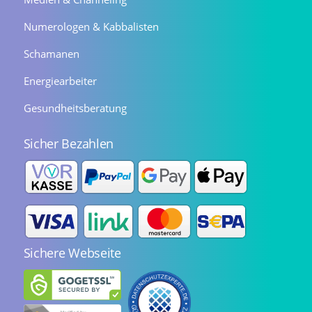
Numerologen & Kabbalisten
Schamanen
Energiearbeiter
Gesundheitsberatung
Sicher Bezahlen
Sichere Webseite