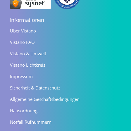
Informationen
Über Vistano
Vistano FAQ
Vistano & Umwelt
Vistano Lichtkreis
Impressum
Sicherheit & Datenschutz
Allgemeine Geschäftsbedingungen
Hausordnung
Notfall Rufnummern