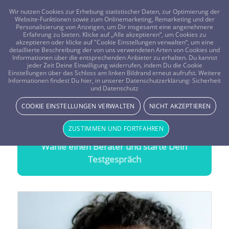
FRAGEN? KOSTENLOS ANRUFEN:
0800-8478266
Wir nutzen Cookies zur Erhebung statistischer Daten, zur Optimierung der
Website-Funktionen sowie zum Onlinemarketing, Remarketing und der
Personalisierung von Anzeigen, um Dir insgesamt eine angenehmere
Erfahrung zu bieten. Klicke auf „Alle akzeptieren“, um Cookies zu
akzeptieren oder klicke auf "Cookie Einstellungen verwalten“, um eine
detaillierte Beschreibung der von uns verwendeten Arten von Cookies und
Informationen über die entsprechenden Anbieter zu erhalten. Du kannst
jeder Zeit Deine Einwilligung widerrufen, indem Du die Cookie
Marseille Tarot Kartenleger
Einstellungen über das Schloss am linken Bildrand erneut aufrufst. Weitere
Informationen findest Du hier, in unserer Datenschutzerklärung:
Sicherheit
Treffsichere Beratung durch
Marseille Tarot
und Datenschutz
Kartenleger
COOKIE EINSTELLUNGEN VERWALTEN
NICHT AKZEPTIEREN
20 Minuten gratis Testen
ZUSTIMMEN UND FORTFAHREN
Wähle einen Berater und starte Dein
Testgespräch