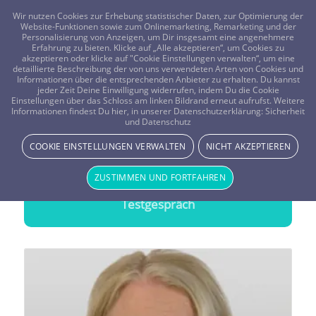
FRAGEN? KOSTENLOS ANRUFEN:
0800-8478266
Wir nutzen Cookies zur Erhebung statistischer Daten, zur Optimierung der
Website-Funktionen sowie zum Onlinemarketing, Remarketing und der
Personalisierung von Anzeigen, um Dir insgesamt eine angenehmere
Erfahrung zu bieten. Klicke auf „Alle akzeptieren“, um Cookies zu
akzeptieren oder klicke auf "Cookie Einstellungen verwalten“, um eine
detaillierte Beschreibung der von uns verwendeten Arten von Cookies und
Informationen über die entsprechenden Anbieter zu erhalten. Du kannst
jeder Zeit Deine Einwilligung widerrufen, indem Du die Cookie
Energiearbeiter
Einstellungen über das Schloss am linken Bildrand erneut aufrufst. Weitere
Informationen findest Du hier, in unserer Datenschutzerklärung:
Sicherheit
Treffsichere Beratung durch
Energiearbeiter
und Datenschutz
COOKIE EINSTELLUNGEN VERWALTEN
NICHT AKZEPTIEREN
20 Minuten gratis Testen
ZUSTIMMEN UND FORTFAHREN
Wähle einen Berater und starte Dein
Testgespräch