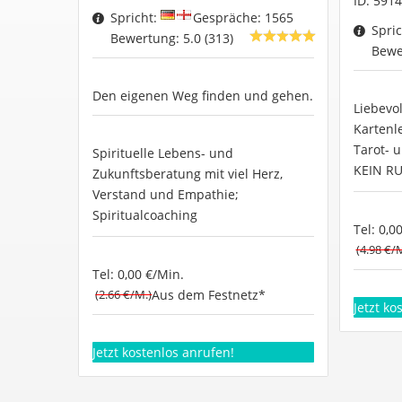
ID: 5914
Spricht:
Gespräche: 1565
Spri
Bewertung: 5.0 (313)
Bewe
Den eigenen Weg finden und gehen.
Liebevol
Kartenl
Tarot- u
Spirituelle Lebens- und
KEIN R
Zukunftsberatung mit viel Herz,
Verstand und Empathie;
Spiritualcoaching
Tel: 0,0
(4.98 €/
Tel: 0,00 €/Min.
(2.66 €/M.)
Aus dem Festnetz*
Jetzt ko
Jetzt kostenlos anrufen!