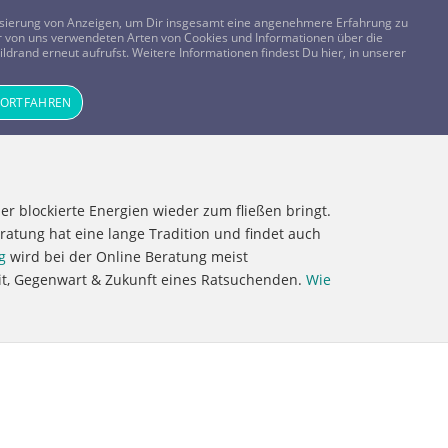
FRAGEN? KOSTENLOS ANRUFEN:
0800-8478266
lisierung von Anzeigen, um Dir insgesamt eine angenehmere Erfahrung zu
 der von uns verwendeten Arten von Cookies und Informationen über die
ldrand erneut aufrufst. Weitere Informationen findest Du hier, in unserer
Tageskarte
Magazin
ANMELDEN
REGISTRIEREN
FORTFAHREN
der blockierte Energien wieder zum fließen bringt.
ratung hat eine lange Tradition und findet auch
g
wird bei der Online Beratung meist
eit, Gegenwart & Zukunft eines Ratsuchenden.
Wie