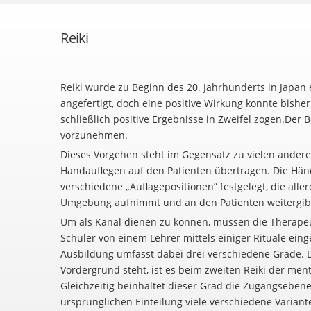
Reiki
Reiki wurde zu Beginn des 20. Jahrhunderts in Japan 
angefertigt, doch eine positive Wirkung konnte bishe
schließlich positive Ergebnisse in Zweifel zogen.Der
vorzunehmen.
Dieses Vorgehen steht im Gegensatz zu vielen andere
Handauflegen auf den Patienten übertragen. Die Händ
verschiedene „Auflagepositionen” festgelegt, die all
Umgebung aufnimmt und an den Patienten weitergib
Um als Kanal dienen zu können, müssen die Therapeu
Schüler von einem Lehrer mittels einiger Rituale ein
Ausbildung umfasst dabei drei verschiedene Grade. D
Vordergrund steht, ist es beim zweiten Reiki der men
Gleichzeitig beinhaltet dieser Grad die Zugangseben
ursprünglichen Einteilung viele verschiedene Variante