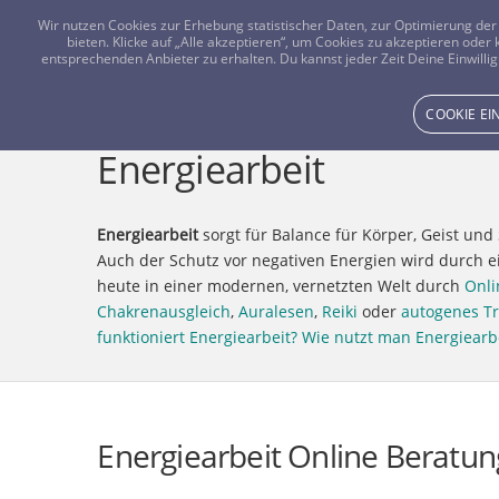
Wir nutzen Cookies zur Erhebung statistischer Daten, zur Optimierung d
bieten. Klicke auf „Alle akzeptieren“, um Cookies zu akzeptieren oder
entsprechenden Anbieter zu erhalten. Du kannst jeder Zeit Deine Einwillig
COOKIE E
Energiearbeit
Energiearbeit
sorgt für Balance für Körper, Geist un
Auch der Schutz vor negativen Energien wird durch ei
heute in einer modernen, vernetzten Welt durch
Onli
Chakrenausgleich
,
Auralesen
,
Reiki
oder
autogenes Tr
funktioniert Energiearbeit?
Wie nutzt man Energiearb
Energiearbeit Online Beratun