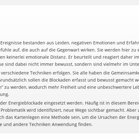
e Ereignisse bestanden aus Leiden, negativen Emotionen und Erfa
fühle auf, die auch auf die Gegenwart wirken. Sie werden hier zu 
en keinerlei emotionale Distanz. Er beurteilt und reagiert daher i
se sind dabei nicht immer bewusst, sondern sind vielmehr im Unt
 verschiedene Techniken erfolgen. Sie alle haben die Gemeinsamke
 Grundsätzlich sollen die Blockaden erfasst und bewusst gemacht
sten” zu werden, wodurch mehr Freiheit und eine unbeschwertere Le
tung.
der Energieblockade eingesetzt werden. Häufig ist in diesem Bere
Problematik wird identifiziert, neue Wege sichtbar gemacht. Abe
ch das Kartenlegen eine Methode sein, um die Ursachen der Ener
se und andere Techniken Anwendung finden.