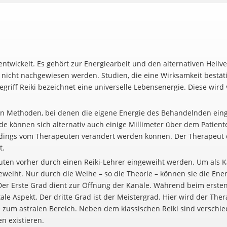
entwickelt. Es gehört zur Energiearbeit und den alternativen Heil
r nicht nachgewiesen werden. Studien, die eine Wirksamkeit bestät
 Begriff Reiki bezeichnet eine universelle Lebensenergie. Diese wi
n Methoden, bei denen die eigene Energie des Behandelnden einge
e können sich alternativ auch einige Millimeter über dem Patient
erdings vom Therapeuten verändert werden können. Der Therapeut d
t.
ten vorher durch einen Reiki-Lehrer eingeweiht werden. Um als Ka
geweiht. Nur durch die Weihe – so die Theorie – können sie die Ene
er Erste Grad dient zur Öffnung der Kanäle. Während beim ersten 
tale Aspekt. Der dritte Grad ist der Meistergrad. Hier wird der T
e zum astralen Bereich. Neben dem klassischen Reiki sind verschi
n existieren.