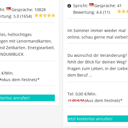
Spricht:
Gespräche: 41
cht:
Gespräche: 10828
Bewertung: 4.6 (11)
rtung: 5.0 (1654)
Im Sommer immer wieder mal
les, hellsichtiges
online, schau gerne mal vorbei!
egen mit Lenormandkarten,
nd Zeitkarten. Energiearbeit.
UNDUMBLICK
Du wünschst dir Veränderung? 
fehlt der Blick für deinen Weg?
Fragen zum Leben, in der Liebe
0 €/Min.
dem Beruf ...
M.)
Aus dem Festnetz*
Tel: 0,00 €/Min.
stenlos anrufen!
(1.80 €/M.)
Aus dem Festnetz*
Jetzt kostenlos anrufen!