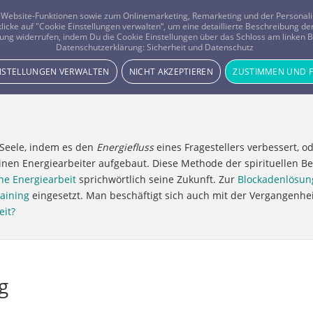
er Website-Funktionen sowie zum Onlinemarketing, Remarketing und der Persona
 klicke auf "Cookie Einstellungen verwalten“, um eine detaillierte Beschreibung
ung widerrufen, indem Du die Cookie Einstellungen über das Schloss am linken Bi
Beratung
Horoskope
Datenschutzerklärung:
Sicherheit und Datenschutz
INSTELLUNGEN VERWALTEN
NICHT AKZEPTIEREN
ZUSTIMMEN UND 
d Seele, indem es den
Energiefluss
eines Fragestellers verbessert, o
nen Energiearbeiter aufgebaut. Diese Methode der spirituellen Be
ne Energiearbeit
sprichwörtlich seine Zukunft. Zur
Blockadenlösun
aining
eingesetzt. Man beschäftigt sich auch mit der Vergangenh
eit?
g