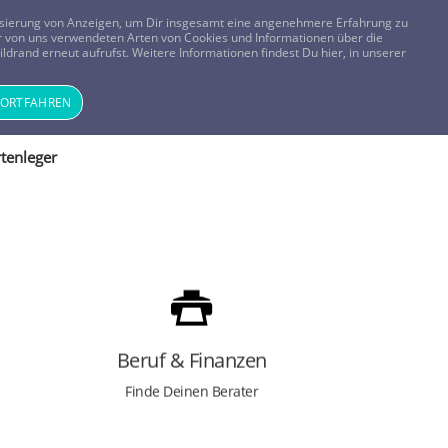
FRAGEN? KOSTENLOS ANRUFEN:
0800-8478266
lisierung von Anzeigen, um Dir insgesamt eine angenehmere Erfahrung zu
 der von uns verwendeten Arten von Cookies und Informationen über die
ldrand erneut aufrufst. Weitere Informationen findest Du hier, in unserer
Tageskarte
Magazin
ANMELDEN
REGISTRIEREN
FORTFAHREN
tenleger
FINDE RAT ZUM THEMA:
Beruf
Finanzen
Arbeitslosigkeit
Beruf & Finanzen
Existenzangst
Geldsorgen
Finde Deinen Berater
Jobwechsel
Mobbing