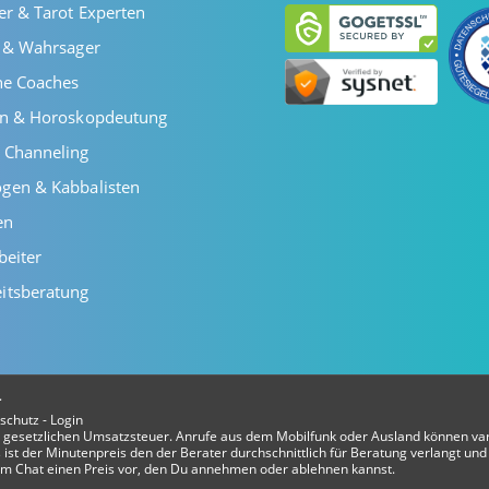
er & Tarot Experten
r & Wahrsager
he Coaches
en & Horoskopdeutung
 Channeling
gen & Kabbalisten
en
beiter
itsberatung
r
schutz
-
Login
er gesetzlichen Umsatzsteuer. Anrufe aus dem Mobilfunk oder Ausland können var
ist der Minutenpreis den der Berater durchschnittlich für Beratung verlangt und 
t im Chat einen Preis vor, den Du annehmen oder ablehnen kannst.