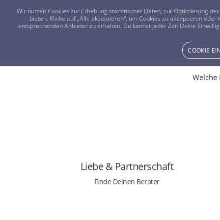
Wir nutzen Cookies zur Erhebung statistischer Daten, zur Optimierung d
bieten. Klicke auf „Alle akzeptieren“, um Cookies zu akzeptieren oder
entsprechenden Anbieter zu erhalten. Du kannst jeder Zeit Deine Einwillig
COOKIE E
Welche 
FINDE RAT ZUM THEMA:
Heirat
Liebe
Liebe & Partnerschaft
Eifersucht
Liebeskummer
Finde Deinen Berater
Trennung
Herzensmann
Herzensfrau