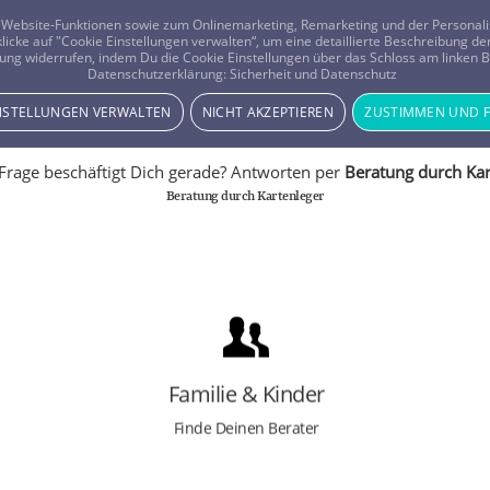
er Website-Funktionen sowie zum Onlinemarketing, Remarketing und der Persona
 klicke auf "Cookie Einstellungen verwalten“, um eine detaillierte Beschreibung
ung widerrufen, indem Du die Cookie Einstellungen über das Schloss am linken Bi
Beratung
Horoskope
Datenschutzerklärung:
Sicherheit und Datenschutz
INSTELLUNGEN VERWALTEN
NICHT AKZEPTIEREN
ZUSTIMMEN UND 
Frage beschäftigt Dich gerade? Antworten per
Beratung durch Kar
Beratung durch Kartenleger
FINDE RAT ZUM THEMA:
Familie
Kinder
Trauerarbeit
Familie & Kinder
Verwandtschaft
Zwischenmenschliche Beziehungen
Finde Deinen Berater
Freundschaften
Erziehung