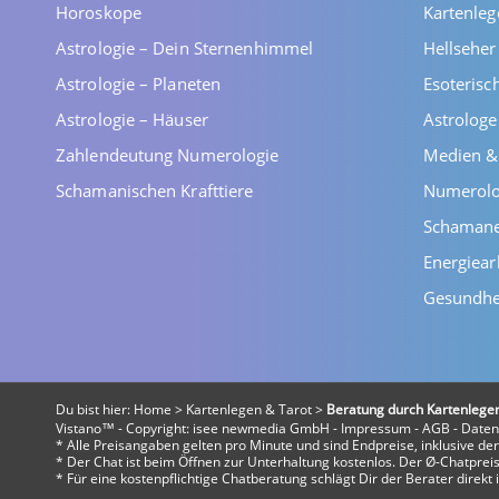
Horoskope
Kartenleg
Astrologie – Dein Sternenhimmel
Hellsehe
Astrologie – Planeten
Esoterisc
Astrologie – Häuser
Astrolog
Zahlendeutung Numerologie
Medien &
Schamanischen Krafttiere
Numerolo
Schaman
Energiear
Gesundhe
Du bist hier:
Home
>
Kartenlegen & Tarot
>
Beratung durch Kartenlege
Vistano™ - Copyright:
isee newmedia GmbH
-
Impressum
-
AGB
-
Daten
* Alle Preisangaben gelten pro Minute und sind Endpreise, inklusive d
* Der Chat ist beim Öffnen zur Unterhaltung kostenlos. Der Ø-Chatpreis 
* Für eine kostenpflichtige Chatberatung schlägt Dir der Berater direk