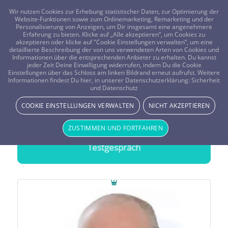
FRAGEN? KOSTENLOS ANRUFEN:
0800-8478266
Wir nutzen Cookies zur Erhebung statistischer Daten, zur Optimierung der
Website-Funktionen sowie zum Onlinemarketing, Remarketing und der
Personalisierung von Anzeigen, um Dir insgesamt eine angenehmere
Erfahrung zu bieten. Klicke auf „Alle akzeptieren“, um Cookies zu
akzeptieren oder klicke auf "Cookie Einstellungen verwalten“, um eine
detaillierte Beschreibung der von uns verwendeten Arten von Cookies und
Informationen über die entsprechenden Anbieter zu erhalten. Du kannst
jeder Zeit Deine Einwilligung widerrufen, indem Du die Cookie
Mentaltraining
Einstellungen über das Schloss am linken Bildrand erneut aufrufst. Weitere
Informationen findest Du hier, in unserer Datenschutzerklärung:
Sicherheit
Treffsichere Beratung durch
Mentaltraining
und Datenschutz
COOKIE EINSTELLUNGEN VERWALTEN
NICHT AKZEPTIEREN
20 Minuten gratis Testen
ZUSTIMMEN UND FORTFAHREN
Wähle einen Berater und starte Dein
Testgespräch