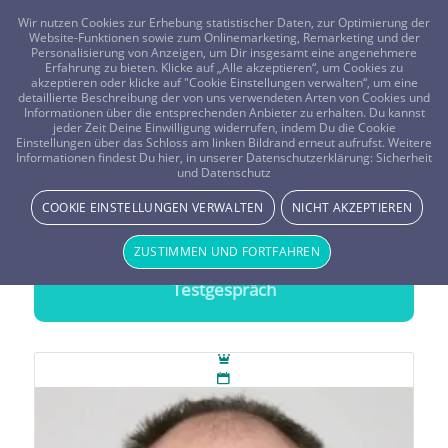
FRAGEN? KOSTENLOS ANRUFEN:
0800-8478266
Wir nutzen Cookies zur Erhebung statistischer Daten, zur Optimierung der
Website-Funktionen sowie zum Onlinemarketing, Remarketing und der
Personalisierung von Anzeigen, um Dir insgesamt eine angenehmere
Erfahrung zu bieten. Klicke auf „Alle akzeptieren“, um Cookies zu
akzeptieren oder klicke auf "Cookie Einstellungen verwalten“, um eine
detaillierte Beschreibung der von uns verwendeten Arten von Cookies und
Informationen über die entsprechenden Anbieter zu erhalten. Du kannst
jeder Zeit Deine Einwilligung widerrufen, indem Du die Cookie
Blockadenlösung
Einstellungen über das Schloss am linken Bildrand erneut aufrufst. Weitere
Informationen findest Du hier, in unserer Datenschutzerklärung:
Sicherheit
Probleme auflösen durch
Blockadenlösung
und Datenschutz
COOKIE EINSTELLUNGEN VERWALTEN
NICHT AKZEPTIEREN
20 Minuten gratis Testen
ZUSTIMMEN UND FORTFAHREN
Wähle einen Berater und starte Dein
Testgespräch