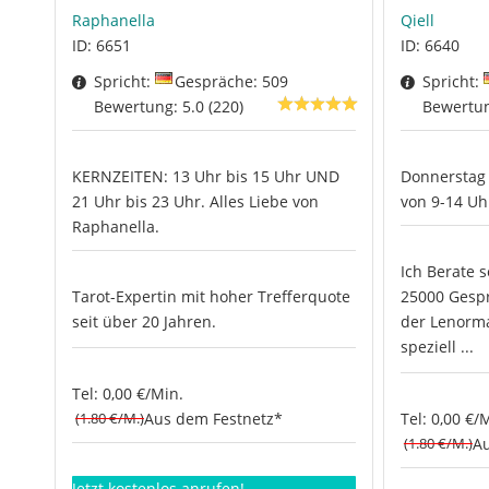
Raphanella
Qiell
ID: 6651
ID: 6640
Spricht:
Gespräche: 509
Spricht:
Bewertung: 5.0 (220)
Bewertung
KERNZEITEN: 13 Uhr bis 15 Uhr UND
Donnerstag 
21 Uhr bis 23 Uhr. Alles Liebe von
von 9-14 Uh
Raphanella.
Ich Berate s
Tarot-Expertin mit hoher Trefferquote
25000 Gespr
seit über 20 Jahren.
der Lenorma
speziell ...
Tel: 0,00 €/Min.
(1.80 €/M.)
Aus dem Festnetz*
Tel: 0,00 €/
(1.80 €/M.)
Au
Jetzt kostenlos anrufen!