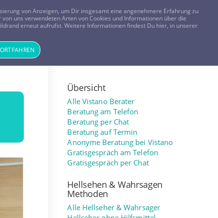
FRAGEN? KOSTENLOS ANRUFEN:
0800-8478266
lisierung von Anzeigen, um Dir insgesamt eine angenehmere Erfahrung zu
 der von uns verwendeten Arten von Cookies und Informationen über die
ldrand erneut aufrufst. Weitere Informationen findest Du hier, in unserer
Tageskarte
Magazin
ANMELDEN
REGISTRIEREN
FORTFAHREN
Übersicht
Alle Vistano Berater
Beratung am Telefon
Beratung per Chat
Beratung auf Termin
Anonyme Beratung bei Vistano
Gratisgespräch am Telefon
Gratisgespräch per Chat
Hellsehen & Wahrsagen
Methoden
Alle Hellseher & Wahrsager
Hellseher ohne Hilfsmittel