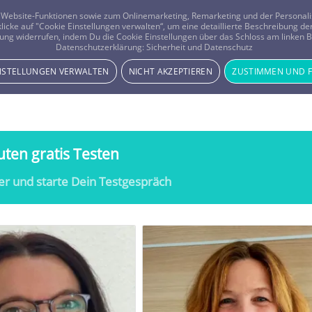
er Website-Funktionen sowie zum Onlinemarketing, Remarketing und der Persona
 klicke auf "Cookie Einstellungen verwalten“, um eine detaillierte Beschreibung
ung widerrufen, indem Du die Cookie Einstellungen über das Schloss am linken Bi
Beratung
Horoskope
Datenschutzerklärung:
Sicherheit und Datenschutz
INSTELLUNGEN VERWALTEN
NICHT AKZEPTIEREN
ZUSTIMMEN UND 
ten gratis Testen
er und starte Dein Testgespräch