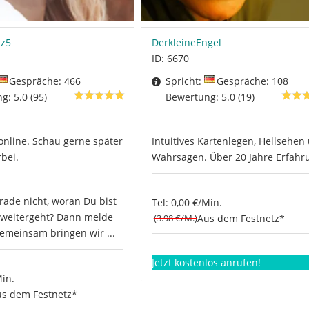
nz5
DerkleineEngel
ID: 6670
Gespräche: 466
Spricht:
Gespräche: 108
: 5.0 (95)
Bewertung: 5.0 (19)
 online. Schau gerne später
Intuitives Kartenlegen, Hellsehen
bei.
Wahrsagen. Über 20 Jahre Erfahr
rade nicht, woran Du bist
Tel: 0,00 €/Min.
 weitergeht? Dann melde
(3.98 €/M.)
Aus dem Festnetz*
gemeinsam bringen wir ...
Jetzt kostenlos anrufen!
Min.
s dem Festnetz*