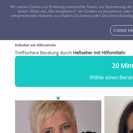
Wir nutzen Cookies zur Erhebung statistischer Daten, zur Optimierung d
bieten. Klicke auf „Alle akzeptieren“, um Cookies zu akzeptieren oder
entsprechenden Anbieter zu erhalten. Du kannst jeder Zeit Deine Einwillig
COOKIE E
Hellseher mit Hilfsmitteln
Treffsichere Beratung durch
Hellseher mit Hilfsmitteln
20 Minu
Wähle einen Berat