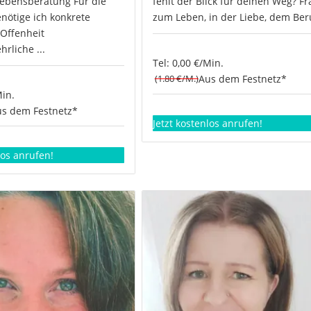
 Lebensberatung Für die
fehlt der Blick für deinen Weg? F
nötige ich konkrete
zum Leben, in der Liebe, dem Beruf
Offenheit
hrliche ...
Tel: 0,00 €/Min.
(1.80 €/M.)
Aus dem Festnetz*
Min.
s dem Festnetz*
Jetzt kostenlos anrufen!
los anrufen!