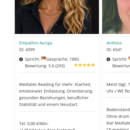
Empathin-Auriga
Antheia
ID: 4399
ID: 6541
Spricht:
Gespräche: 1883
Spricht:
Bewertung: 5.0 (293)
Bewertun
Mediales Reading für mehr: Klarheit,
Meist tägl. 
emotionaler Entlastung, Orientierung,
Uhr / WE fle
gesunden Beziehungen, beruflicher
Stabilität und einem Neustart.
Bodenständi
Ohne drum 
klar.Mediale
Tel: 0,00 €/Min.
Channeling, 
(1.78 €/M.)