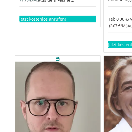
Aus dem Festnetz*
Jetzt kostenlos anrufen!
Tel: 0,00 €/
(2.07 €/M.)
Au
Jetzt kosten