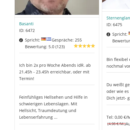
Sternengla
Basanti
ID: 6475
ID: 6472
Spricht:
Spricht:
Gespräche: 255
Bewertung
Bewertung: 5.0 (123)
Bin flexibel
Ich bin 2x pro Woche Abends idR. ab
nochmal vor
21.45h - 23.45h erreichbar, oder mit
Termin!
Du weißt ge
oder wie es
Feinfühliges Hellsehen und Hilfe in
Dich jetzt- 
schwierigen Lebenslagen. Mit
Hellsicht, Traumdeutung und
Tel: 0,00 €/
Lebenserfahrung ...
(4.98 €/M.)
Au