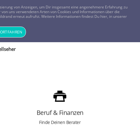
FRAGEN? KOSTENLOS ANRUFEN:
0800-8478266
lisierung von Anzeigen, um Dir insgesamt eine angenehmere Erfahrung zu
 der von uns verwendeten Arten von Cookies und Informationen über die
ldrand erneut aufrufst. Weitere Informationen findest Du hier, in unserer
Tageskarte
Magazin
ANMELDEN
REGISTRIEREN
FORTFAHREN
llseher
FINDE RAT ZUM THEMA:
Beruf
Finanzen
Arbeitslosigkeit
Beruf & Finanzen
Existenzangst
Geldsorgen
Finde Deinen Berater
Jobwechsel
Mobbing