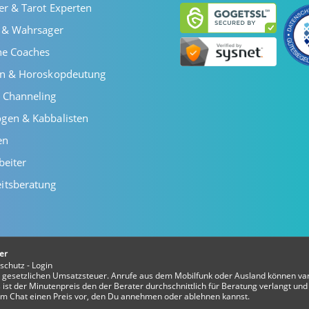
er & Tarot Experten
r & Wahrsager
he Coaches
en & Horoskopdeutung
 Channeling
gen & Kabbalisten
en
beiter
itsberatung
er
schutz
-
Login
er gesetzlichen Umsatzsteuer. Anrufe aus dem Mobilfunk oder Ausland können var
ist der Minutenpreis den der Berater durchschnittlich für Beratung verlangt und 
t im Chat einen Preis vor, den Du annehmen oder ablehnen kannst.