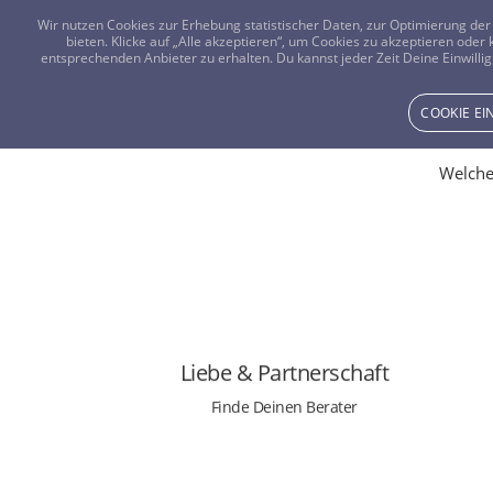
Wir nutzen Cookies zur Erhebung statistischer Daten, zur Optimierung d
bieten. Klicke auf „Alle akzeptieren“, um Cookies zu akzeptieren oder
entsprechenden Anbieter zu erhalten. Du kannst jeder Zeit Deine Einwillig
COOKIE E
Welche
FINDE RAT ZUM THEMA:
Heirat
Liebe
Liebe & Partnerschaft
Eifersucht
Liebeskummer
Finde Deinen Berater
Trennung
Herzensmann
Herzensfrau