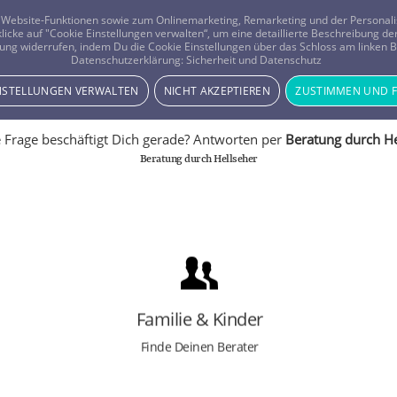
er Website-Funktionen sowie zum Onlinemarketing, Remarketing und der Persona
 klicke auf "Cookie Einstellungen verwalten“, um eine detaillierte Beschreibung
ung widerrufen, indem Du die Cookie Einstellungen über das Schloss am linken Bi
Beratung
Horoskope
Datenschutzerklärung:
Sicherheit und Datenschutz
INSTELLUNGEN VERWALTEN
NICHT AKZEPTIEREN
ZUSTIMMEN UND 
 Frage beschäftigt Dich gerade? Antworten per
Beratung durch He
Beratung durch Hellseher
FINDE RAT ZUM THEMA:
Familie
Kinder
Trauerarbeit
Familie & Kinder
Verwandtschaft
Zwischenmenschliche Beziehungen
Finde Deinen Berater
Freundschaften
Erziehung