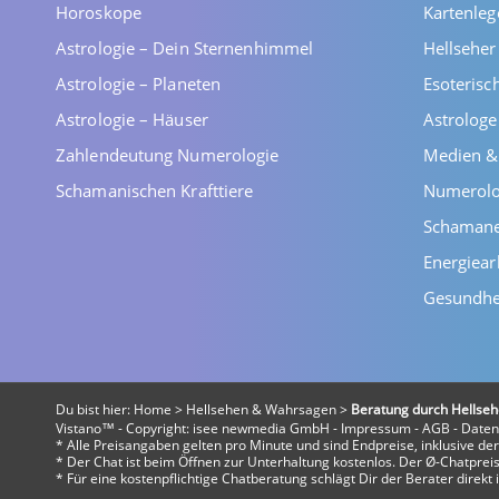
Horoskope
Kartenleg
Astrologie – Dein Sternenhimmel
Hellsehe
Astrologie – Planeten
Esoterisc
Astrologie – Häuser
Astrolog
Zahlendeutung Numerologie
Medien &
Schamanischen Krafttiere
Numerolo
Schaman
Energiear
Gesundhe
Du bist hier:
Home
>
Hellsehen & Wahrsagen
>
Beratung durch Hellseh
Vistano™ - Copyright:
isee newmedia GmbH
-
Impressum
-
AGB
-
Daten
* Alle Preisangaben gelten pro Minute und sind Endpreise, inklusive d
* Der Chat ist beim Öffnen zur Unterhaltung kostenlos. Der Ø-Chatpreis 
* Für eine kostenpflichtige Chatberatung schlägt Dir der Berater direk