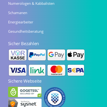
Numerologen & Kabbalisten
Schamanen
Energiearbeiter
Gesundheitsberatung
Sicher Bezahlen
Sichere Webseite