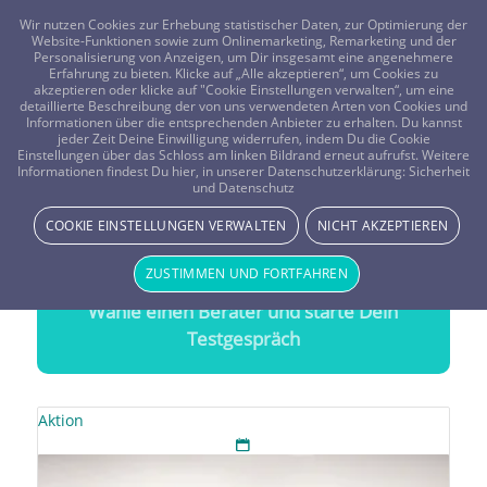
FRAGEN? KOSTENLOS ANRUFEN:
0800-8478266
Wir nutzen Cookies zur Erhebung statistischer Daten, zur Optimierung der
Website-Funktionen sowie zum Onlinemarketing, Remarketing und der
Personalisierung von Anzeigen, um Dir insgesamt eine angenehmere
Erfahrung zu bieten. Klicke auf „Alle akzeptieren“, um Cookies zu
akzeptieren oder klicke auf "Cookie Einstellungen verwalten“, um eine
detaillierte Beschreibung der von uns verwendeten Arten von Cookies und
Informationen über die entsprechenden Anbieter zu erhalten. Du kannst
jeder Zeit Deine Einwilligung widerrufen, indem Du die Cookie
Numerologen für Liebe
&
Partnerschaft
Einstellungen über das Schloss am linken Bildrand erneut aufrufst. Weitere
Informationen findest Du hier, in unserer Datenschutzerklärung:
Sicherheit
Treffsichere Beratung durch
Numerologen für Liebe &
und Datenschutz
Partnerschaft
COOKIE EINSTELLUNGEN VERWALTEN
NICHT AKZEPTIEREN
20 Minuten gratis Testen
ZUSTIMMEN UND FORTFAHREN
Wähle einen Berater und starte Dein
Testgespräch
Aktion