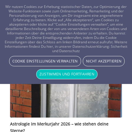
FRAGEN? KOSTENLOS ANRUFEN:
0800-8478266
Wir nutzen Cookies zur Erhebung statistischer Daten, zur Optimierung der
Website-Funktionen sowie zum Onlinemarketing, Remarketing und der
Personalisierung von Anzeigen, um Dir insgesamt eine angenehmere
Erfahrung zu bieten. Klicke auf „Alle akzeptieren“, um Cookies zu
akzeptieren oder klicke auf "Cookie Einstellungen verwalten“, um eine
detaillierte Beschreibung der von uns verwendeten Arten von Cookies und
Informationen über die entsprechenden Anbieter zu erhalten. Du kannst
jeder Zeit Deine Einwilligung widerrufen, indem Du die Cookie
Astrologie im Merkurjahr 2026 –
Einstellungen über das Schloss am linken Bildrand erneut aufrufst. Weitere
Informationen findest Du hier, in unserer Datenschutzerklärung:
Sicherheit
und Datenschutz
wie stehen deine Sterne?
COOKIE EINSTELLUNGEN VERWALTEN
NICHT AKZEPTIEREN
Vistano Beraterin Bluelizzard - Beraterblog
ZUSTIMMEN UND FORTFAHREN
Astrologie im Merkurjahr 2026 – wie stehen deine
Sterne?