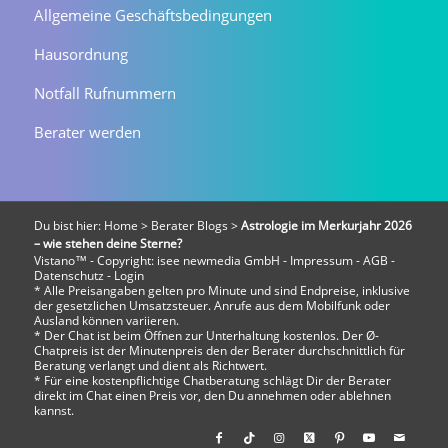
Allgemeine Geschäftsbedingungen
Hausordnung
Notfall Rufnummern
Berater werden
Du bist hier:
Home
>
Berater Blogs
>
Astrologie im Merkurjahr 2026
– wie stehen deine Sterne?
Vistano™ - Copyright:
isee newmedia GmbH
-
Impressum
-
AGB
-
Datenschutz
-
Login
* Alle Preisangaben gelten pro Minute und sind Endpreise, inklusive
der gesetzlichen Umsatzsteuer. Anrufe aus dem Mobilfunk oder
Ausland können variieren.
* Der Chat ist beim Öffnen zur Unterhaltung kostenlos. Der Ø-
Chatpreis ist der Minutenpreis den der Berater durchschnittlich für
Beratung verlangt und dient als Richtwert.
* Für eine kostenpflichtige Chatberatung schlägt Dir der Berater
direkt im Chat einen Preis vor, den Du annehmen oder ablehnen
kannst.