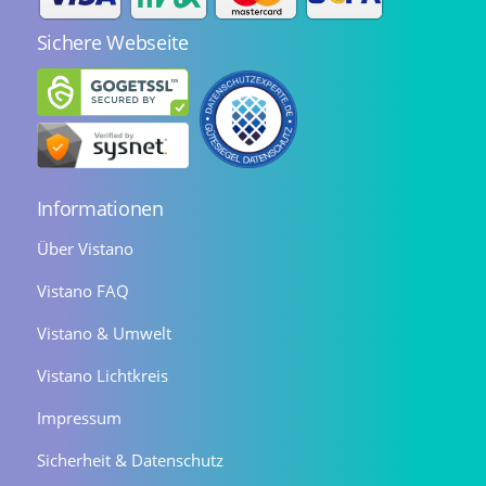
Sichere Webseite
Informationen
Über Vistano
Vistano FAQ
Vistano & Umwelt
Vistano Lichtkreis
Impressum
Sicherheit & Datenschutz