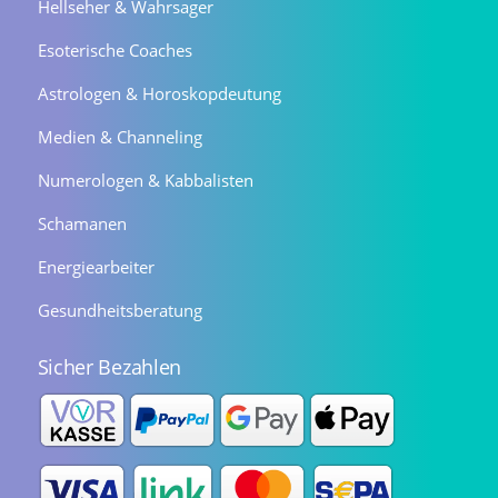
Hellseher & Wahrsager
Esoterische Coaches
Astrologen & Horoskopdeutung
Medien & Channeling
Numerologen & Kabbalisten
Schamanen
Energiearbeiter
Gesundheitsberatung
Sicher Bezahlen