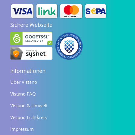
Sichere Webseite
Informationen
Über Vistano
Vistano FAQ
Vistano & Umwelt
Vistano Lichtkreis
Impressum