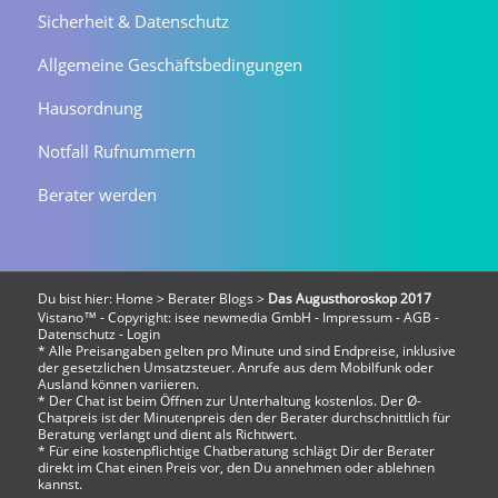
Sicherheit & Datenschutz
Allgemeine Geschäftsbedingungen
Hausordnung
Notfall Rufnummern
Berater werden
Du bist hier:
Home
>
Berater Blogs
>
Das Augusthoroskop 2017
Vistano™ - Copyright:
isee newmedia GmbH
-
Impressum
-
AGB
-
Datenschutz
-
Login
* Alle Preisangaben gelten pro Minute und sind Endpreise, inklusive
der gesetzlichen Umsatzsteuer. Anrufe aus dem Mobilfunk oder
Ausland können variieren.
* Der Chat ist beim Öffnen zur Unterhaltung kostenlos. Der Ø-
Chatpreis ist der Minutenpreis den der Berater durchschnittlich für
Beratung verlangt und dient als Richtwert.
* Für eine kostenpflichtige Chatberatung schlägt Dir der Berater
direkt im Chat einen Preis vor, den Du annehmen oder ablehnen
kannst.