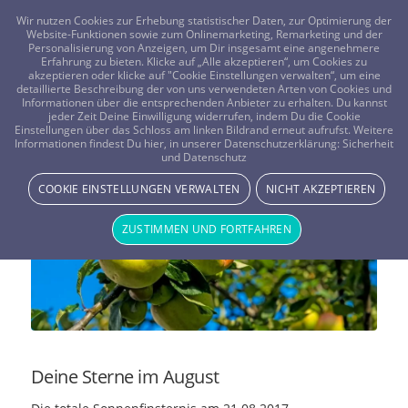
FRAGEN? KOSTENLOS ANRUFEN:
0800-8478266
Wir nutzen Cookies zur Erhebung statistischer Daten, zur Optimierung der
Website-Funktionen sowie zum Onlinemarketing, Remarketing und der
Personalisierung von Anzeigen, um Dir insgesamt eine angenehmere
Erfahrung zu bieten. Klicke auf „Alle akzeptieren“, um Cookies zu
akzeptieren oder klicke auf "Cookie Einstellungen verwalten“, um eine
detaillierte Beschreibung der von uns verwendeten Arten von Cookies und
Informationen über die entsprechenden Anbieter zu erhalten. Du kannst
jeder Zeit Deine Einwilligung widerrufen, indem Du die Cookie
Einstellungen über das Schloss am linken Bildrand erneut aufrufst. Weitere
Das Augusthoroskop 2017
Informationen findest Du hier, in unserer Datenschutzerklärung:
Sicherheit
und Datenschutz
Vistano Beraterin AlinadelSol - Beraterblog
COOKIE EINSTELLUNGEN VERWALTEN
NICHT AKZEPTIEREN
ZUSTIMMEN UND FORTFAHREN
Deine Sterne im August