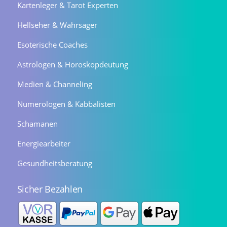
Kartenleger & Tarot Experten
Hellseher & Wahrsager
Esoterische Coaches
Astrologen & Horoskopdeutung
Medien & Channeling
Numerologen & Kabbalisten
Schamanen
Energiearbeiter
Gesundheitsberatung
Sicher Bezahlen