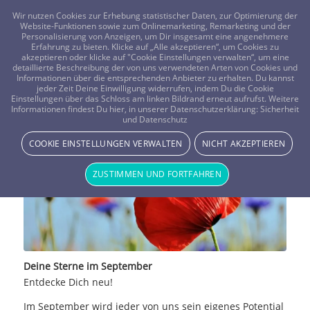
FRAGEN? KOSTENLOS ANRUFEN:
0800-8478266
Wir nutzen Cookies zur Erhebung statistischer Daten, zur Optimierung der
Website-Funktionen sowie zum Onlinemarketing, Remarketing und der
Personalisierung von Anzeigen, um Dir insgesamt eine angenehmere
Erfahrung zu bieten. Klicke auf „Alle akzeptieren“, um Cookies zu
akzeptieren oder klicke auf "Cookie Einstellungen verwalten“, um eine
detaillierte Beschreibung der von uns verwendeten Arten von Cookies und
Informationen über die entsprechenden Anbieter zu erhalten. Du kannst
jeder Zeit Deine Einwilligung widerrufen, indem Du die Cookie
Einstellungen über das Schloss am linken Bildrand erneut aufrufst. Weitere
Das Septemberhoroskop 2017
Informationen findest Du hier, in unserer Datenschutzerklärung:
Sicherheit
und Datenschutz
Vistano Beraterin AlinadelSol - Beraterblog
COOKIE EINSTELLUNGEN VERWALTEN
NICHT AKZEPTIEREN
ZUSTIMMEN UND FORTFAHREN
Deine Sterne im September
Entdecke Dich neu!
Im September wird jeder von uns sein eigenes Potential