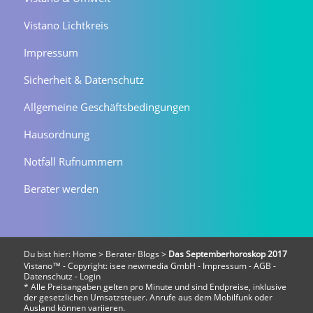
Vistano Lichtkreis
Impressum
Sicherheit & Datenschutz
Allgemeine Geschäftsbedingungen
Hausordnung
Notfall Rufnummern
Berater werden
Du bist hier:
Home
>
Berater Blogs
>
Das Septemberhoroskop 2017
Vistano™ - Copyright:
isee newmedia GmbH
-
Impressum
-
AGB
-
Datenschutz
-
Login
* Alle Preisangaben gelten pro Minute und sind Endpreise, inklusive
der gesetzlichen Umsatzsteuer. Anrufe aus dem Mobilfunk oder
Ausland können variieren.