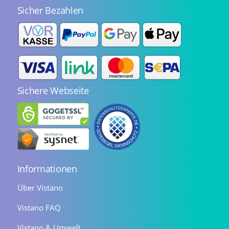
Sicher Bezahlen
Sichere Webseite
Informationen
Über Vistano
Vistano FAQ
Vistano & Umwelt