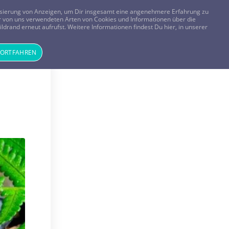
FRAGEN? KOSTENLOS ANRUFEN:
0800-8478266
lisierung von Anzeigen, um Dir insgesamt eine angenehmere Erfahrung zu
 der von uns verwendeten Arten von Cookies und Informationen über die
ldrand erneut aufrufst. Weitere Informationen findest Du hier, in unserer
Tageskarte
Magazin
ANMELDEN
REGISTRIEREN
FORTFAHREN