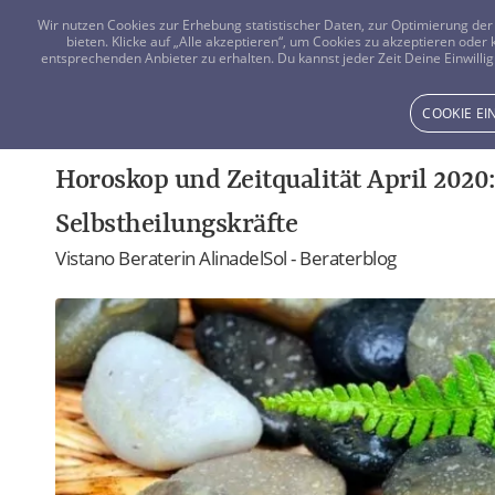
Wir nutzen Cookies zur Erhebung statistischer Daten, zur Optimierung d
bieten. Klicke auf „Alle akzeptieren“, um Cookies zu akzeptieren oder
entsprechenden Anbieter zu erhalten. Du kannst jeder Zeit Deine Einwillig
COOKIE E
Horoskop und Zeitqualität April 2020
Selbstheilungskräfte
Vistano Beraterin AlinadelSol - Beraterblog