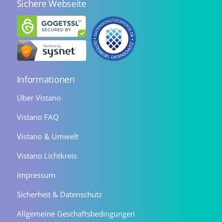
Sichere Webseite
Informationen
Über Vistano
Vistano FAQ
Vistano & Umwelt
Vistano Lichtkreis
Impressum
Sicherheit & Datenschutz
Allgemeine Geschäftsbedingungen