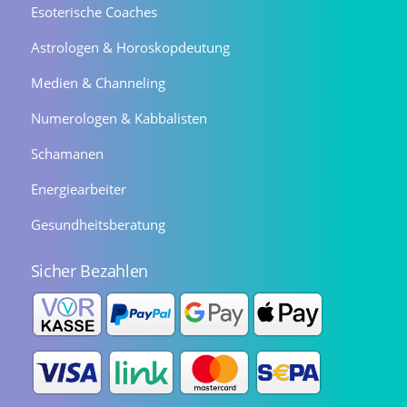
Esoterische Coaches
Astrologen & Horoskopdeutung
Medien & Channeling
Numerologen & Kabbalisten
Schamanen
Energiearbeiter
Gesundheitsberatung
Sicher Bezahlen