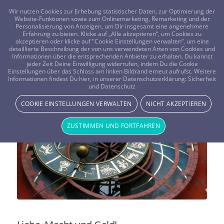
FRAGEN? KOSTENLOS ANRUFEN:
0800-8478266
Wir nutzen Cookies zur Erhebung statistischer Daten, zur Optimierung der
Website-Funktionen sowie zum Onlinemarketing, Remarketing und der
Personalisierung von Anzeigen, um Dir insgesamt eine angenehmere
Erfahrung zu bieten. Klicke auf „Alle akzeptieren“, um Cookies zu
akzeptieren oder klicke auf "Cookie Einstellungen verwalten“, um eine
detaillierte Beschreibung der von uns verwendeten Arten von Cookies und
Informationen über die entsprechenden Anbieter zu erhalten. Du kannst
jeder Zeit Deine Einwilligung widerrufen, indem Du die Cookie
Horoskop und Zeitqualität
Einstellungen über das Schloss am linken Bildrand erneut aufrufst. Weitere
Informationen findest Du hier, in unserer Datenschutzerklärung:
Sicherheit
und Datenschutz
November 2019
COOKIE EINSTELLUNGEN VERWALTEN
NICHT AKZEPTIEREN
Vistano Beraterin AlinadelSol - Beraterblog
ZUSTIMMEN UND FORTFAHREN