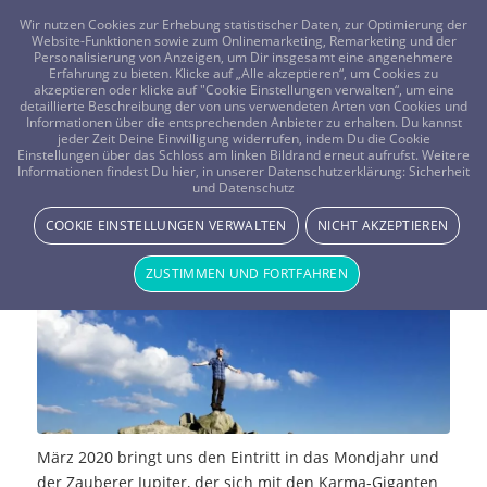
FRAGEN? KOSTENLOS ANRUFEN:
0800-8478266
Wir nutzen Cookies zur Erhebung statistischer Daten, zur Optimierung der
Website-Funktionen sowie zum Onlinemarketing, Remarketing und der
Personalisierung von Anzeigen, um Dir insgesamt eine angenehmere
Erfahrung zu bieten. Klicke auf „Alle akzeptieren“, um Cookies zu
akzeptieren oder klicke auf "Cookie Einstellungen verwalten“, um eine
detaillierte Beschreibung der von uns verwendeten Arten von Cookies und
Informationen über die entsprechenden Anbieter zu erhalten. Du kannst
jeder Zeit Deine Einwilligung widerrufen, indem Du die Cookie
Horoskop & Zeitqualität März 2020
Einstellungen über das Schloss am linken Bildrand erneut aufrufst. Weitere
Informationen findest Du hier, in unserer Datenschutzerklärung:
Sicherheit
und Datenschutz
– Gestalte Deinen Seelen
COOKIE EINSTELLUNGEN VERWALTEN
NICHT AKZEPTIEREN
Vistano Beraterin AlinadelSol - Beraterblog
ZUSTIMMEN UND FORTFAHREN
März 2020 bringt uns den Eintritt in das Mondjahr und
der Zauberer Jupiter, der sich mit den Karma-Giganten