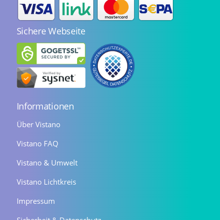
Sichere Webseite
Informationen
Über Vistano
Vistano FAQ
Vistano & Umwelt
Vistano Lichtkreis
Impressum