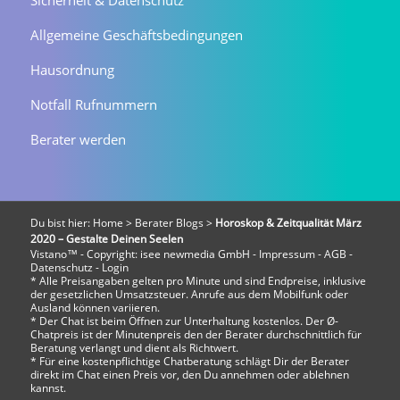
Sicherheit & Datenschutz
Allgemeine Geschäftsbedingungen
Hausordnung
Notfall Rufnummern
Berater werden
Du bist hier:
Home
>
Berater Blogs
>
Horoskop & Zeitqualität März
2020 – Gestalte Deinen Seelen
Vistano™ - Copyright:
isee newmedia GmbH
-
Impressum
-
AGB
-
Datenschutz
-
Login
* Alle Preisangaben gelten pro Minute und sind Endpreise, inklusive
der gesetzlichen Umsatzsteuer. Anrufe aus dem Mobilfunk oder
Ausland können variieren.
* Der Chat ist beim Öffnen zur Unterhaltung kostenlos. Der Ø-
Chatpreis ist der Minutenpreis den der Berater durchschnittlich für
Beratung verlangt und dient als Richtwert.
* Für eine kostenpflichtige Chatberatung schlägt Dir der Berater
direkt im Chat einen Preis vor, den Du annehmen oder ablehnen
kannst.