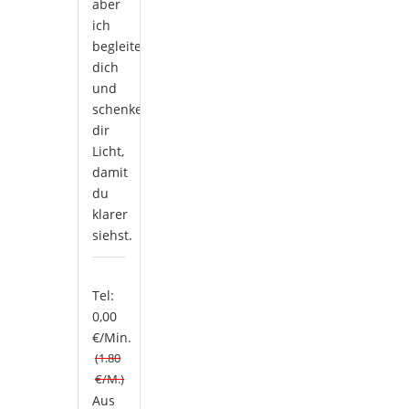
aber
ich
begleite
dich
und
schenke
dir
Licht,
damit
du
klarer
siehst.
Tel:
0,00
€/Min.
(1.80
€/M.)
Aus