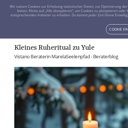
Wir nutzen Cookies zur Erhebung statistischer Daten, zur Optimierung d
bieten. Klicke auf „Alle akzeptieren“, um Cookies zu akzeptieren oder
entsprechenden Anbieter zu erhalten. Du kannst jeder Zeit Deine Einwillig
COOKIE E
Kleines Ruheritual zu Yule
Vistano Beraterin MarelaSeelenpfad - Beraterblog