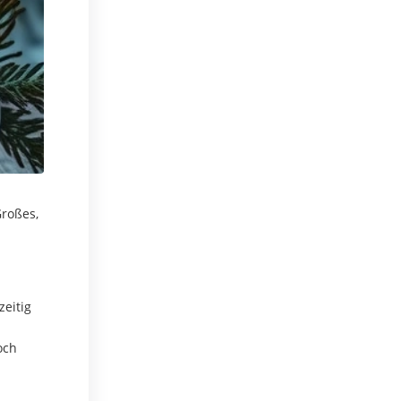
Großes,
zeitig
och