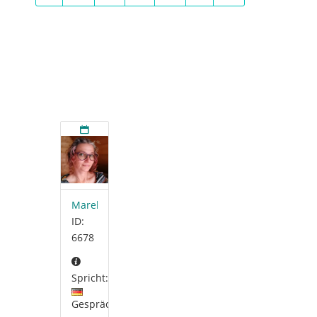
MarelaSeelenpfad
ID:
6678
Spricht:
Gespräche: