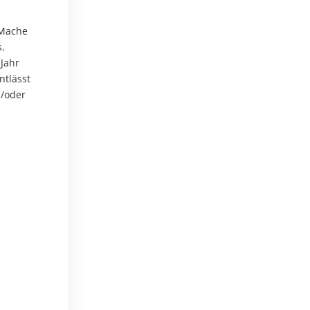
 Mache
.
 Jahr
ntlässt
d/oder