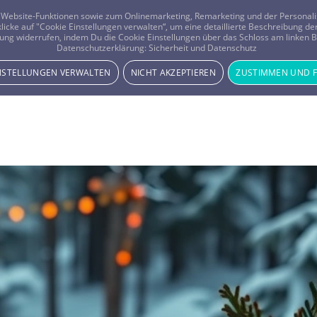
er Website-Funktionen sowie zum Onlinemarketing, Remarketing und der Persona
 klicke auf "Cookie Einstellungen verwalten“, um eine detaillierte Beschreibung
ung widerrufen, indem Du die Cookie Einstellungen über das Schloss am linken Bi
Beratung
Horoskope
Datenschutzerklärung:
Sicherheit und Datenschutz
INSTELLUNGEN VERWALTEN
NICHT AKZEPTIEREN
ZUSTIMMEN UND 