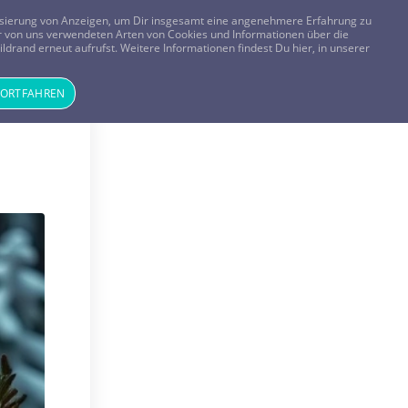
FRAGEN? KOSTENLOS ANRUFEN:
0800-8478266
lisierung von Anzeigen, um Dir insgesamt eine angenehmere Erfahrung zu
 der von uns verwendeten Arten von Cookies und Informationen über die
ldrand erneut aufrufst. Weitere Informationen findest Du hier, in unserer
Tageskarte
Magazin
ANMELDEN
REGISTRIEREN
FORTFAHREN