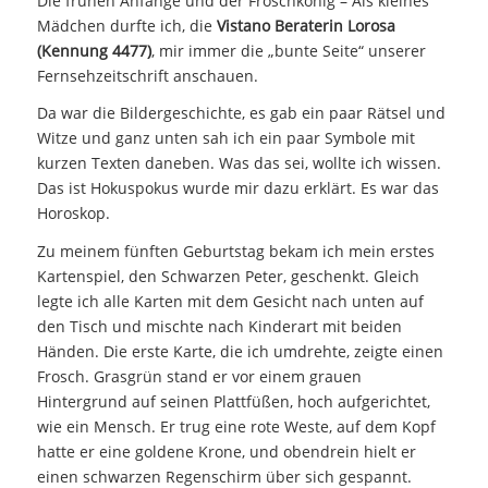
Die frühen Anfänge und der Froschkönig – Als kleines
Mädchen durfte ich, die
Vistano Beraterin Lorosa
(Kennung 4477)
, mir immer die „bunte Seite“ unserer
Fernsehzeitschrift anschauen.
Da war die Bildergeschichte, es gab ein paar Rätsel und
Witze und ganz unten sah ich ein paar Symbole mit
kurzen Texten daneben. Was das sei, wollte ich wissen.
Das ist Hokuspokus wurde mir dazu erklärt. Es war das
Horoskop.
Zu meinem fünften Geburtstag bekam ich mein erstes
Kartenspiel, den Schwarzen Peter, geschenkt. Gleich
legte ich alle Karten mit dem Gesicht nach unten auf
den Tisch und mischte nach Kinderart mit beiden
Händen. Die erste Karte, die ich umdrehte, zeigte einen
Frosch. Grasgrün stand er vor einem grauen
Hintergrund auf seinen Plattfüßen, hoch aufgerichtet,
wie ein Mensch. Er trug eine rote Weste, auf dem Kopf
hatte er eine goldene Krone, und obendrein hielt er
einen schwarzen Regenschirm über sich gespannt.