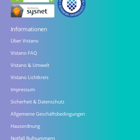
Informationen
Über Vistano
Vistano FAQ
Vistano & Umwelt
Vistano Lichtkreis
Impressum
Sicherheit & Datenschutz
Allgemeine Geschäftsbedingungen
Hausordnung
Notfall Rufnummern