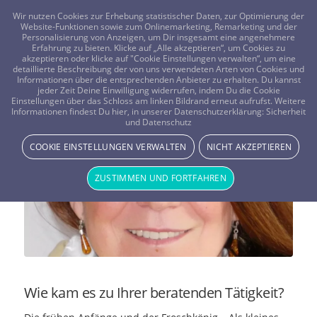
FRAGEN? KOSTENLOS ANRUFEN:
0800-8478266
Wir nutzen Cookies zur Erhebung statistischer Daten, zur Optimierung der
Website-Funktionen sowie zum Onlinemarketing, Remarketing und der
Personalisierung von Anzeigen, um Dir insgesamt eine angenehmere
Erfahrung zu bieten. Klicke auf „Alle akzeptieren“, um Cookies zu
akzeptieren oder klicke auf "Cookie Einstellungen verwalten“, um eine
detaillierte Beschreibung der von uns verwendeten Arten von Cookies und
Informationen über die entsprechenden Anbieter zu erhalten. Du kannst
jeder Zeit Deine Einwilligung widerrufen, indem Du die Cookie
Einstellungen über das Schloss am linken Bildrand erneut aufrufst. Weitere
Lorosa – Mein Beraterportrait
Informationen findest Du hier, in unserer Datenschutzerklärung:
Sicherheit
und Datenschutz
Vistano Beraterin Lorosa - Beraterblog
COOKIE EINSTELLUNGEN VERWALTEN
NICHT AKZEPTIEREN
ZUSTIMMEN UND FORTFAHREN
Wie kam es zu Ihrer beratenden Tätigkeit?