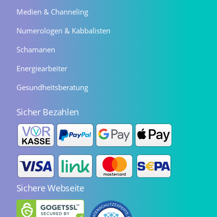
Medien & Channeling
Numerologen & Kabbalisten
Schamanen
Energiearbeiter
Gesundheitsberatung
Sicher Bezahlen
Sichere Webseite