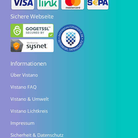
Sichere Webseite
Informationen
Über Vistano
Vistano FAQ
Vistano & Umwelt
Vistano Lichtkreis
Impressum
Sicherheit & Datenschutz