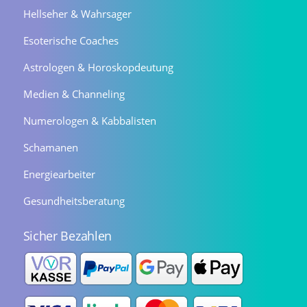
Hellseher & Wahrsager
Esoterische Coaches
Astrologen & Horoskopdeutung
Medien & Channeling
Numerologen & Kabbalisten
Schamanen
Energiearbeiter
Gesundheitsberatung
Sicher Bezahlen