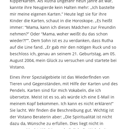
Kipperkarten. Als Rutha ungefähr neun Jahre alt war,
kannte ihre Neugierde kein Halten mehr: „Ich bastelte
mir meine eigenen Karten.” Heute legt sie für ihre
Kinder die Karten, schaut in die Horoskope. „Es heißt
immer: “Mama, kann ich dieses Mädchen zur Freundin
nehmen?” Oder “Mama, woher weißt du das schon
wieder?!””. Dem Sohn ist es zu verdanken, dass Rutha
auf die Line fand. „Er gab mir den nötigen Ruck und so
beschloss ich, genau an seinem 21. Geburtstag, am 05.
August 2004, mein Glück zu versuchen und startete bei
Vistano.
Eines ihrer Spezialgebiete ist das Wiederfinden von
Tieren und Gegenständen, mit Hilfe der Karten und des
Pendels. Karten sind für mich Vokabeln, die ich
übersetze. Meist ist es so, als würde ich eine E-Mail in
meinem Kopf bekommen. Ich kann es nicht erklären!”
Sie lacht. Wir finden die Beschreibung gut. Wichtig ist
der Vistano Beraterin aber: „Die Spiritualität ist nicht
dazu da, Wünsche zu erfüllen. Dies liegt nicht in