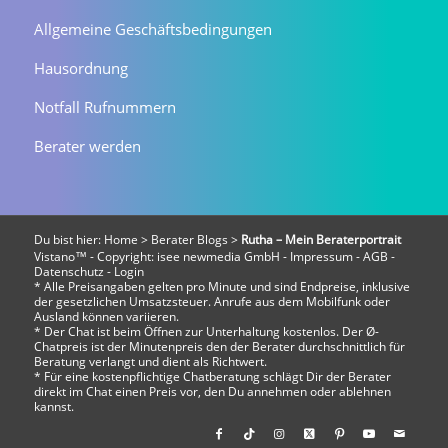
Allgemeine Geschäftsbedingungen
Hausordnung
Notfall Rufnummern
Berater werden
Du bist hier:
Home
>
Berater Blogs
>
Rutha – Mein Beraterportrait
Vistano™ - Copyright:
isee newmedia GmbH
-
Impressum
-
AGB
-
Datenschutz
-
Login
* Alle Preisangaben gelten pro Minute und sind Endpreise, inklusive
der gesetzlichen Umsatzsteuer. Anrufe aus dem Mobilfunk oder
Ausland können variieren.
* Der Chat ist beim Öffnen zur Unterhaltung kostenlos. Der Ø-
Chatpreis ist der Minutenpreis den der Berater durchschnittlich für
Beratung verlangt und dient als Richtwert.
* Für eine kostenpflichtige Chatberatung schlägt Dir der Berater
direkt im Chat einen Preis vor, den Du annehmen oder ablehnen
kannst.