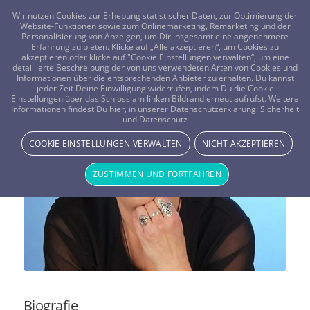
FRAGEN? KOSTENLOS ANRUFEN:
0800-8478266
Wir nutzen Cookies zur Erhebung statistischer Daten, zur Optimierung der
Website-Funktionen sowie zum Onlinemarketing, Remarketing und der
Personalisierung von Anzeigen, um Dir insgesamt eine angenehmere
Erfahrung zu bieten. Klicke auf „Alle akzeptieren“, um Cookies zu
akzeptieren oder klicke auf "Cookie Einstellungen verwalten“, um eine
detaillierte Beschreibung der von uns verwendeten Arten von Cookies und
Informationen über die entsprechenden Anbieter zu erhalten. Du kannst
jeder Zeit Deine Einwilligung widerrufen, indem Du die Cookie
Einstellungen über das Schloss am linken Bildrand erneut aufrufst. Weitere
Rutha – Mein Beraterportrait
Informationen findest Du hier, in unserer Datenschutzerklärung:
Sicherheit
und Datenschutz
Vistano Beraterin Rutha - Beraterblog
COOKIE EINSTELLUNGEN VERWALTEN
NICHT AKZEPTIEREN
ZUSTIMMEN UND FORTFAHREN
Biografie