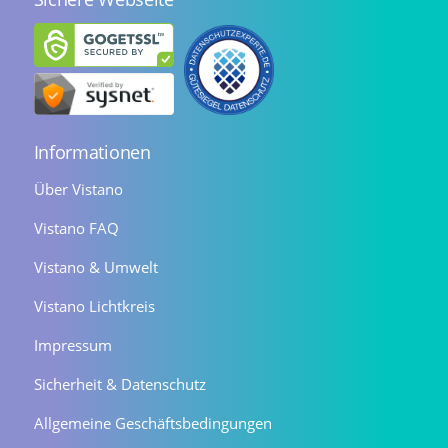
Informationen
Über Vistano
Vistano FAQ
Vistano & Umwelt
Vistano Lichtkreis
Impressum
Sicherheit & Datenschutz
Allgemeine Geschäftsbedingungen