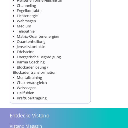
Hellsehen ohne Hilfsmittel
Channeling
Engelkontakte
Lichtenergie
Wahrsagen
Medium
Telepathie
Matrix-Quantenenergien
Quantenheiliung
Jenseitskontakte
Edelsteine
Energetische Begradigung
Karma Coaching
Blockadenlösung /
Blockadentransformation
Mentaltraining
Chakrenausgleich
Weisssagen
Hellfühlen
Kraftübertragung
Entdecke Vistano
Vistano Magazin