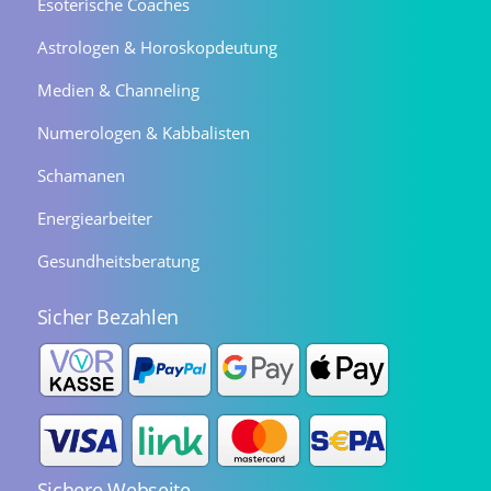
Esoterische Coaches
Astrologen & Horoskopdeutung
Medien & Channeling
Numerologen & Kabbalisten
Schamanen
Energiearbeiter
Gesundheitsberatung
Sicher Bezahlen
Sichere Webseite