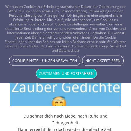
FRAGEN? KOSTENLOS ANRUFEN:
0800-8478266
Wir nutzen Cookies zur Erhebung statistischer Daten, zur Optimierung der
Website-Funktionen sowie zum Onlinemarketing, Remarketing und der
Personalisierung von Anzeigen, um Dir insgesamt eine angenehmere
Erfahrung zu bieten. Klicke auf „Alle akzeptieren“, um Cookies zu
akzeptieren oder klicke auf "Cookie Einstellungen verwalten“, um eine
detaillierte Beschreibung der von uns verwendeten Arten von Cookies und
Informationen über die entsprechenden Anbieter zu erhalten. Du kannst
jeder Zeit Deine Einwilligung widerrufen, indem Du die Cookie
Einstellungen über das Schloss am linken Bildrand erneut aufrufst. Weitere
Sehnsuchtsengel
Informationen findest Du hier, in unserer Datenschutzerklärung:
Sicherheit
und Datenschutz
Vistano Beraterin Angelplace - Beraterblog
COOKIE EINSTELLUNGEN VERWALTEN
NICHT AKZEPTIEREN
ZUSTIMMEN UND FORTFAHREN
Du sehnst dich nach Liebe, nach Ruhe und
Geborgenheit.
Dann erreicht dich doch wieder die gleiche Zeit.