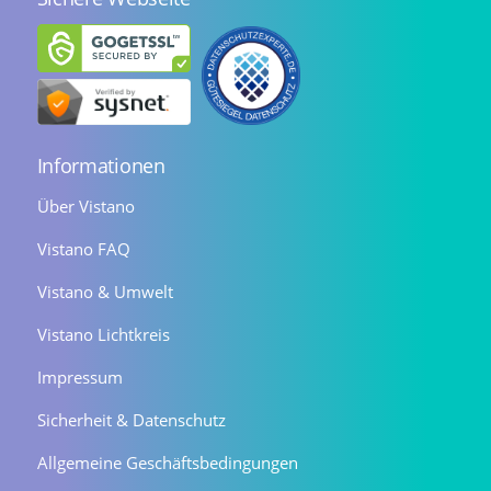
Informationen
Über Vistano
Vistano FAQ
Vistano & Umwelt
Vistano Lichtkreis
Impressum
Sicherheit & Datenschutz
Allgemeine Geschäftsbedingungen