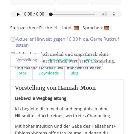
|
|
Sternzeichen:
Fische
♓
Land:
Sprachen:
Aktueller Hinweis: gegen 16.30 h da. Gerne Rückruf
setzen
Ich begleite dich medial und empathisch ohne
Vorstellung
Bewertungen
Videos
Hilfsmittel, durch reines, wertfreies Channeling,
und mache sichtbar, was unbewusst wirkt.
Fotos
Downloads
Blog
Vorstellung von Hannah-Moon
Liebevolle Wegbegleitung
Ich begleite dich medial und empathisch ohne
Hilfsmittel, durch reines, wertfreies Channeling.
Mit hoher Intuition und der Gabe des Hellsehens/-
fühlens/-hörens öffne ich Räume, in denen du