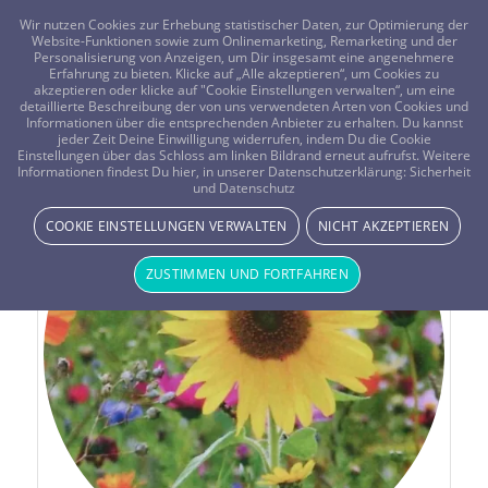
FRAGEN? KOSTENLOS ANRUFEN:
0800-8478266
Wir nutzen Cookies zur Erhebung statistischer Daten, zur Optimierung der
Website-Funktionen sowie zum Onlinemarketing, Remarketing und der
Personalisierung von Anzeigen, um Dir insgesamt eine angenehmere
Erfahrung zu bieten. Klicke auf „Alle akzeptieren“, um Cookies zu
akzeptieren oder klicke auf "Cookie Einstellungen verwalten“, um eine
detaillierte Beschreibung der von uns verwendeten Arten von Cookies und
Informationen über die entsprechenden Anbieter zu erhalten. Du kannst
jeder Zeit Deine Einwilligung widerrufen, indem Du die Cookie
Einstellungen über das Schloss am linken Bildrand erneut aufrufst. Weitere
Informationen findest Du hier, in unserer Datenschutzerklärung:
Sicherheit
und Datenschutz
COOKIE EINSTELLUNGEN VERWALTEN
NICHT AKZEPTIEREN
ZUSTIMMEN UND FORTFAHREN