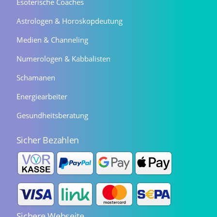
Esoterische Coaches
Astrologen & Horoskopdeutung
Medien & Channeling
Numerologen & Kabbalisten
Schamanen
Energiearbeiter
Gesundheitsberatung
Sicher Bezahlen
Sichere Webseite