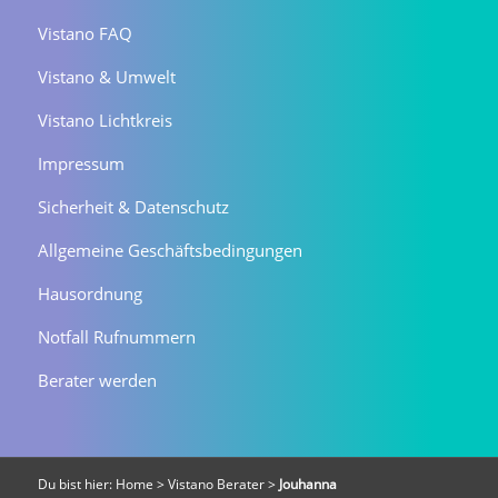
Vistano FAQ
Vistano & Umwelt
Vistano Lichtkreis
Impressum
Sicherheit & Datenschutz
Allgemeine Geschäftsbedingungen
Hausordnung
Notfall Rufnummern
Berater werden
Du bist hier:
Home
>
Vistano Berater
>
Jouhanna