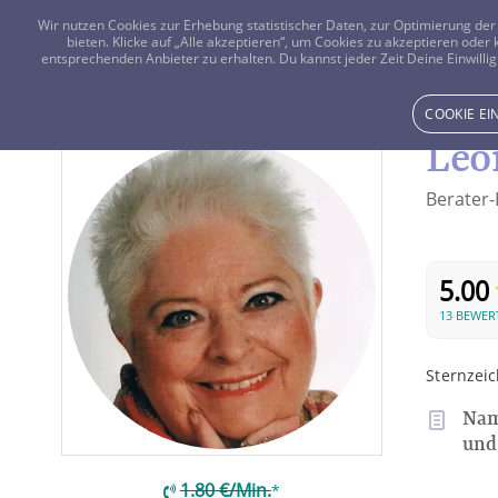
Wir nutzen Cookies zur Erhebung statistischer Daten, zur Optimierung d
bieten. Klicke auf „Alle akzeptieren“, um Cookies zu akzeptieren oder
entsprechenden Anbieter zu erhalten. Du kannst jeder Zeit Deine Einwillig
COOKIE E
Leo
Berater-
5.00
13 BEWE
Sternzei
Nam
und
1.80 €/Min.
*