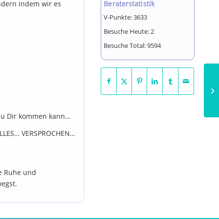
ondern indem wir es
Beraterstatistik
V-Punkte:
3633
Besuche Heute:
2
Besuche Total:
9594
e zu Dir kommen kann…
t, ALLES… VERSPROCHEN…
re Ruhe und
wegst.