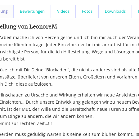
lung
Bewertungen
Videos
Fotos
Downloads
ellung von LeonoreM
Arbeit mache ich von Herzen gerne und ich bin mir auch der Vera
 meine Klienten trage. Jeder Einzelne, der bei mir anruft ist für 
erwichtigste Person, für die ich Hilfestellung, Wege und Lösungen 
 bereit bist
öse ich mit Dir Deine “Blockaden”, die nichts anderes sind als alt
nssätze, überliefert von unseren Eltern, Großeltern und Vorfahr
ch Dich, diese aufzulösen…
Hinschauen zu Ursache und Wirkung erhalten wir neue Ansichten
Einsichten… Durch unsere Entwicklung gelangen wir zu neuem Be
lt, ist der Mut, der Wille und die Bereitschaft, neue Türen zu öf
 um Dinge zu ändern, die wir ändern können.
ommt zur rechten Zeit…!!!
Werden muss geduldig warten bis seine Zeit zum blühen kommt…!!