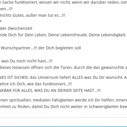
 Sache funktioniert, wissen wir nicht, wenn wir darüber reden, s
hen…!!!
 nichts Gutes, außer man tut es…!!!
 *
 der Zwischenzeit
eide Dich für Dein Leben, Deine Lebensfreude, Deine Lebendigkeit,
 Wunschpartner…!!! der Dich begleiten soll
 was Du noch nicht hast…!!!
dieses loslassen öffnen sich die Türen, durch die das gewünscht
NES IST SICHER, das Universum liefert ALLES was Du Dir wünsch
ehre ich Dich, wie das funktioniert…!!!
NKBAR FÜR ALLES, WAS DU AN DEINER SEITE HAST…!!!
nen spirituellen, medialen Fähigkeiten werde ich Dir helfen, inne
nheit zu finden, damit Du Dich nicht weiter in Schwierigkeiten be