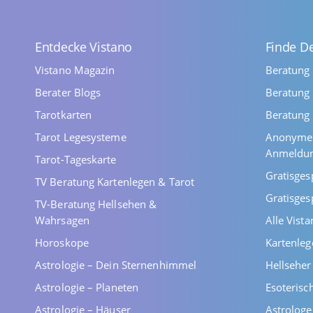
Entdecke Vistano
Finde D
Vistano Magazin
Beratung
Berater Blogs
Beratung 
Tarotkarten
Beratung 
Tarot Legesysteme
Anonyme 
Anmeldu
Tarot-Tageskarte
Gratisges
TV Beratung Kartenlegen & Tarot
Gratisges
TV-Beratung Hellsehen &
Wahrsagen
Alle Vist
Horoskope
Kartenleg
Astrologie – Dein Sternenhimmel
Hellsehe
Astrologie – Planeten
Esoterisc
Astrologie – Häuser
Astrolog