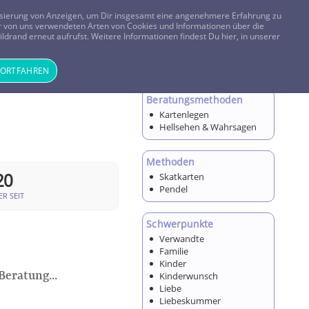
FRAGEN? KOSTENLOS ANRUFEN:
0800-8478266
lisierung von Anzeigen, um Dir insgesamt eine angenehmere Erfahrung zu
 der von uns verwendeten Arten von Cookies und Informationen über die
ldrand erneut aufrufst. Weitere Informationen findest Du hier, in unserer
Tageskarte
Magazin
ANMELDEN
REGISTRIEREN
FORTFAHREN
Beratungsmethoden
Kartenlegen
Hellsehen & Wahrsagen
Methoden
20
Skatkarten
Pendel
R SEIT
Schwerpunkte
Verwandte
Familie
Kinder
Beratung...
Kinderwunsch
Liebe
Liebeskummer