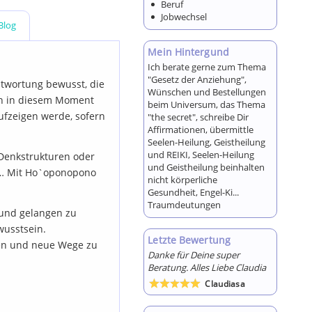
Beruf
Jobwechsel
Blog
Mein Hintergund
Ich berate gerne zum Thema
"Gesetz der Anziehung",
ntwortung bewusst, die
Wünschen und Bestellungen
mich in diesem Moment
beim Universum, das Thema
aufzeigen werde, sofern
"the secret", schreibe Dir
Affirmationen, übermittle
Seelen-Heilung, Geistheilung
und REIKI, Seelen-Heilung
e Denkstrukturen oder
und Geistheilung beinhalten
en… Mit Ho`oponopono
nicht körperliche
Gesundheit, Engel-Ki...
Traumdeutungen
 und gelangen zu
wusstsein.
Letzte Bewertung
fnen und neue Wege zu
Danke für Deine super
Beratung. Alles Liebe Claudia
Claudiasa
Bewertet
!
mit
5
von 5