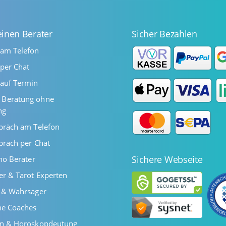
einen Berater
Sicher Bezahlen
 am Telefon
per Chat
auf Termin
Beratung ohne
ng
präch am Telefon
präch per Chat
Sichere Webseite
ano Berater
er & Tarot Experten
r & Wahrsager
he Coaches
en & Horoskopdeutung