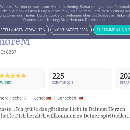
er Website-Funktionen sowie zum Onlinemarketing, Remarketing und der Persona
 klicke auf "Cookie Einstellungen verwalten“, um eine detaillierte Beschreibung
ung widerrufen, indem Du die Cookie Einstellungen über das Schloss am linken Bi
Beratung
Horoskope
Datenschutzerklärung:
Sicherheit und Datenschutz
INSTELLUNGEN VERWALTEN
NICHT AKZEPTIEREN
ZUSTIMMEN UND 
noreM
ID:
6337
225
20
RTUNGEN
BERATUNGEN
BERATE
|
|
chen:
Fische
♓
Land:
Sprachen:
aste... Ich grüße das göttliche Licht in Deinem Herzen
 heiße Dich herzlich willkommen zu Deiner spirituellen 