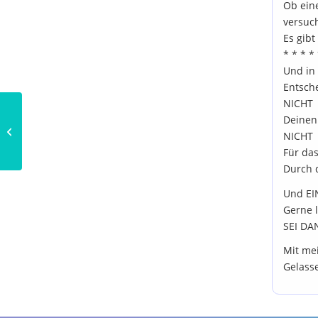
Ob eine
versuc
Es gibt
* * * *
Und in
Entsch
NICHT
Deinen
Basanti
NICHT
Für das
Durch 
Und EI
Gerne l
SEI DA
Mit mei
Gelasse