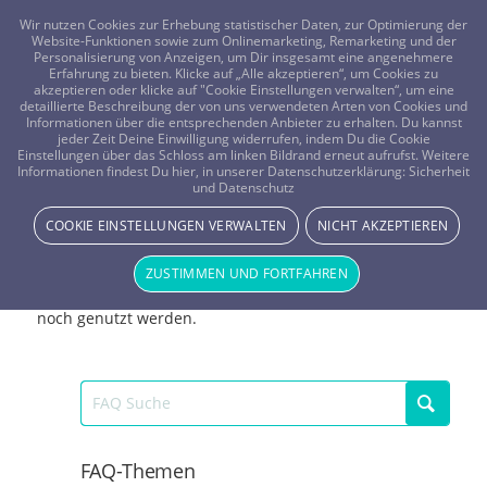
FRAGEN? KOSTENLOS ANRUFEN:
0800-8478266
Wir nutzen Cookies zur Erhebung statistischer Daten, zur Optimierung der
Website-Funktionen sowie zum Onlinemarketing, Remarketing und der
Personalisierung von Anzeigen, um Dir insgesamt eine angenehmere
Erfahrung zu bieten. Klicke auf „Alle akzeptieren“, um Cookies zu
akzeptieren oder klicke auf "Cookie Einstellungen verwalten“, um eine
detaillierte Beschreibung der von uns verwendeten Arten von Cookies und
Informationen über die entsprechenden Anbieter zu erhalten. Du kannst
jeder Zeit Deine Einwilligung widerrufen, indem Du die Cookie
Einstellungen über das Schloss am linken Bildrand erneut aufrufst. Weitere
Wie lange sind Freiminuten gültig?
Informationen findest Du hier, in unserer Datenschutzerklärung:
Sicherheit
und Datenschutz
Prämien & Aktionen
COOKIE EINSTELLUNGEN VERWALTEN
NICHT AKZEPTIEREN
Freiminuten verfallen exakt drei Monaten nach der
Vergabe. Freiminuten, die durch ein Gespräch nicht voll
ZUSTIMMEN UND FORTFAHREN
ausgeschöpft wurden, können innerhalb der 3 Monate
noch genutzt werden.
FAQ-Themen