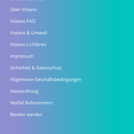
Über Vistano
Vistano FAQ
Vistano & Umwelt
Vistano Lichtkreis
Impressum
Sicherheit & Datenschutz
Allgemeine Geschäftsbedingungen
Hausordnung
Notfall Rufnummern
Berater werden