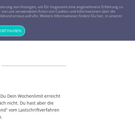
FRAGEN? KOSTENLOS ANRUFEN:
0800-8478266
lisierung von Anzeigen, um Dir insgesamt eine angenehmere Erfahrung zu
 der von uns verwendeten Arten von Cookies und Informationen über die
ldrand erneut aufrufst. Weitere Informationen findest Du hier, in unserer
Tageskarte
Magazin
ANMELDEN
REGISTRIEREN
FORTFAHREN
Du Dein Wochenlimit erreicht
ch nicht. Du hast aber die
d” vom Lastschriftverfahren
n.