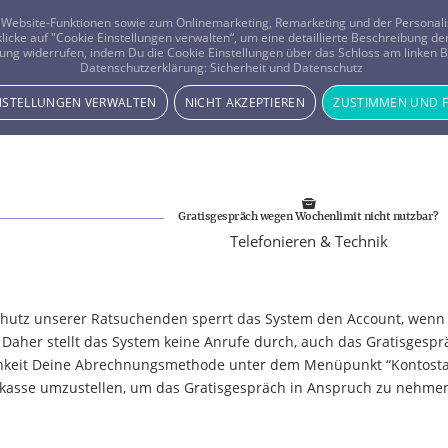
er Website-Funktionen sowie zum Onlinemarketing, Remarketing und der Persona
 klicke auf "Cookie Einstellungen verwalten“, um eine detaillierte Beschreibung
ung widerrufen, indem Du die Cookie Einstellungen über das Schloss am linken Bi
Beratung
Horoskope
Datenschutzerklärung:
Sicherheit und Datenschutz
INSTELLUNGEN VERWALTEN
NICHT AKZEPTIEREN
ZUSTIMMEN UND 
Gratisgespräch wegen Wochenlimit nicht nutzbar?
Telefonieren & Technik
hutz unserer Ratsuchenden sperrt das System den Account, wenn 
Daher stellt das System keine Anrufe durch, auch das Gratisgesprä
hkeit Deine Abrechnungsmethode unter dem Menüpunkt “Kontostan
rkasse umzustellen, um das Gratisgespräch in Anspruch zu nehme