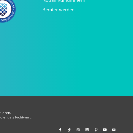
Notfall Rufnummern
Berater werden
iieren.
dient als Richtwert.