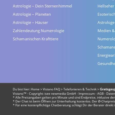
Astrologie – Dein Sternenhimmel
Hellsehe
Astrologie – Planeten
Esoterisc
Astrologie – Häuser
Astrolog
Zahlendeutung Numerologie
Medien &
Schamanischen Krafttiere
Numerolo
Schaman
Energiear
Gesundhe
Du bist hier:
Home
>
Vistano FAQ
>
Telefonieren & Technik
>
Gratisges
Vistano™ - Copyright:
isee newmedia GmbH
-
Impressum
-
AGB
-
Daten
* Alle Preisangaben gelten pro Minute und sind Endpreise, inklusive d
* Der Chat ist beim Öffnen zur Unterhaltung kostenlos. Der Ø-Chatpreis 
* Für eine kostenpflichtige Chatberatung schlägt Dir der Berater direk