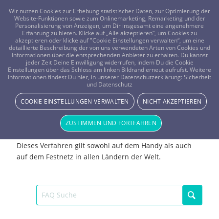
FRAGEN? KOSTENLOS ANRUFEN:
0800-8478266
Wir nutzen Cookies zur Erhebung statistischer Daten, zur Optimierung der
Website-Funktionen sowie zum Onlinemarketing, Remarketing und der
Personalisierung von Anzeigen, um Dir insgesamt eine angenehmere
Erfahrung zu bieten. Klicke auf „Alle akzeptieren“, um Cookies zu
akzeptieren oder klicke auf "Cookie Einstellungen verwalten“, um eine
detaillierte Beschreibung der von uns verwendeten Arten von Cookies und
Informationen über die entsprechenden Anbieter zu erhalten. Du kannst
jeder Zeit Deine Einwilligung widerrufen, indem Du die Cookie
Einstellungen über das Schloss am linken Bildrand erneut aufrufst. Weitere
Ist der Vistano-Rückruf kostenlos?
Informationen findest Du hier, in unserer Datenschutzerklärung:
Sicherheit
und Datenschutz
Telefonieren & Technik
COOKIE EINSTELLUNGEN VERWALTEN
NICHT AKZEPTIEREN
Ist der Rückruf bei Vistano wirklich kostenlos?
Ja! wir rufen Dich und Deinen Berater bei jedem
ZUSTIMMEN UND FORTFAHREN
Gespräch kostenlos zurück und vermitteln Euch direkt.
Dieses Verfahren gilt sowohl auf dem Handy als auch
auf dem Festnetz in allen Ländern der Welt.