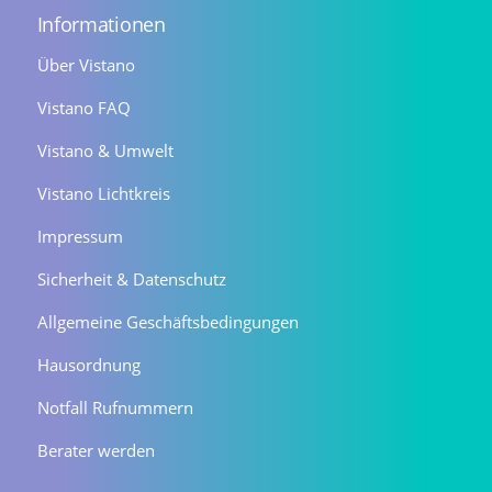
Informationen
Über Vistano
Vistano FAQ
Vistano & Umwelt
Vistano Lichtkreis
Impressum
Sicherheit & Datenschutz
Allgemeine Geschäftsbedingungen
Hausordnung
Notfall Rufnummern
Berater werden