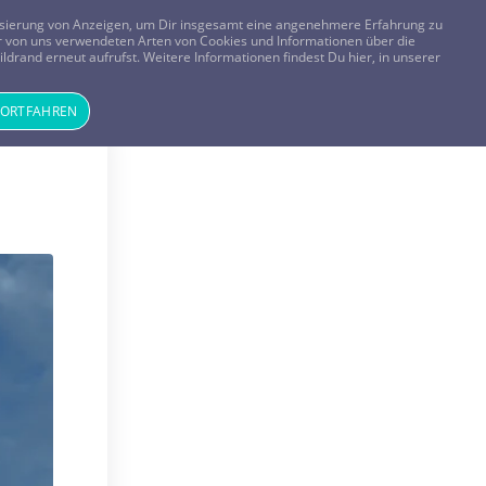
FRAGEN? KOSTENLOS ANRUFEN:
0800-8478266
lisierung von Anzeigen, um Dir insgesamt eine angenehmere Erfahrung zu
 der von uns verwendeten Arten von Cookies und Informationen über die
ldrand erneut aufrufst. Weitere Informationen findest Du hier, in unserer
Tageskarte
Magazin
ANMELDEN
REGISTRIEREN
FORTFAHREN