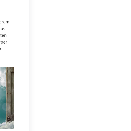
serem
aus
hten
rper
n
dung…