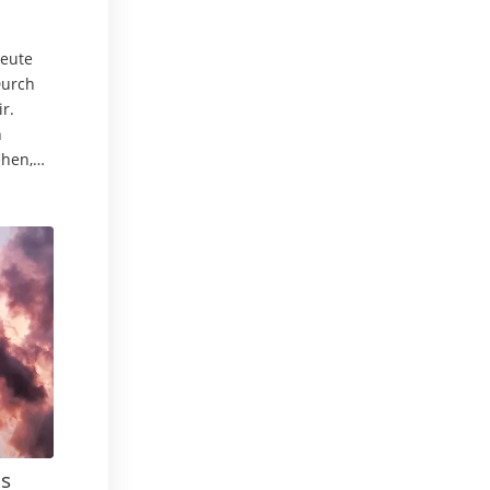
eute
Durch
r.
n
hen,
nd
 der
s