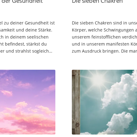
l der Gesundheit
Die sieben Chakren
el zu deiner Gesundheit ist
Die sieben Chakren sind in un
samkeit und deine Stärke.
Körper, welche Schwingungen 
h in deinem seelischen
unserem feinstofflichen verdic
t befindest, stärkst du
und in unserem manifesten Kö
er und strahlst sogleich
zum Ausdruck bringen. Die ma
ie und Vitalität nach außen
ausgleichen kann. 1.) Wurzel Chakra
Meditation…
Das Wurzelchakra sorgt für Er