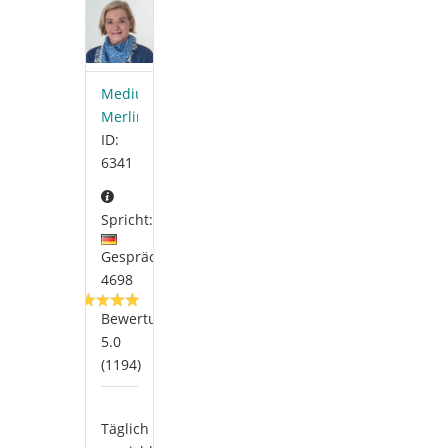
Medium-
Merlina
ID:
6341
Spricht:
Gespräche:
4698
Bewertung:
5.0
(1194)
Täglich