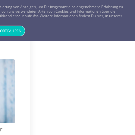
FRAGEN? KOSTENLOS ANRUFEN:
0800-8478266
lisierung von Anzeigen, um Dir insgesamt eine angenehmere Erfahrung zu
 der von uns verwendeten Arten von Cookies und Informationen über die
ldrand erneut aufrufst. Weitere Informationen findest Du hier, in unserer
Tageskarte
Magazin
ANMELDEN
REGISTRIEREN
FORTFAHREN
r