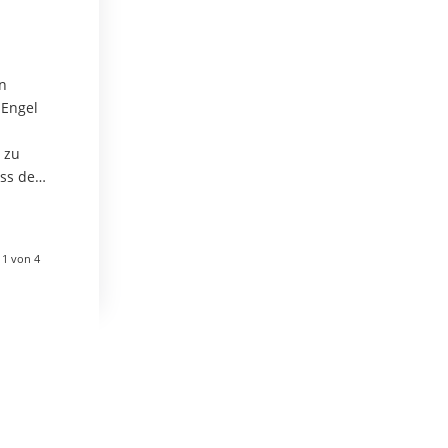
n
 Engel
 zu
ass dein
eilt
tzengel…
 1 von 4