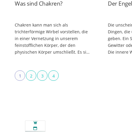
Was sind Chakren?
Der Engel
Chakren kann man sich als
Die unschei
trichterförmige Wirbel vorstellen, die
Dingen, die
in einer Vernetzung in unserem
geben. Ein
feinstofflichen Körper, der den
Gewitter ode
physischen Körper umschließt. Es sind
Die innere 
Energiezentren, durch die ein
Offenheit u
Energieaustausch stattfinden. Bei den
diesen Ding
Wirbeln…
Aufmerksam
1
2
3
4