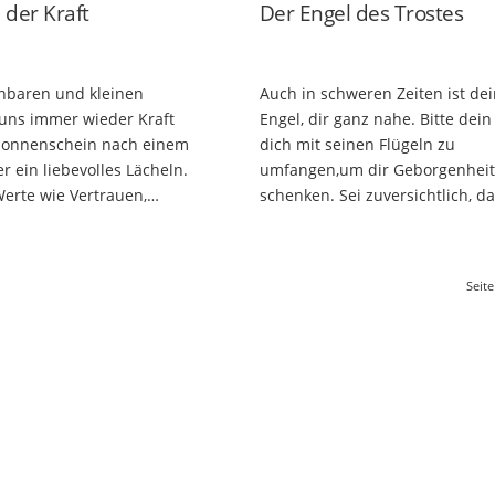
 der Kraft
Der Engel des Trostes
nbaren und kleinen
Auch in schweren Zeiten ist dei
 uns immer wieder Kraft
Engel, dir ganz nahe. Bitte dein
 Sonnenschein nach einem
dich mit seinen Flügeln zu
r ein liebevolles Lächeln.
umfangen,um dir Geborgenheit
Werte wie Vertrauen,
schenken. Sei zuversichtlich, d
nd Dankbarkeit. Wenn du
Herz und Seele bald wieder geh
en deine
sind. Die Botschaft: Dein Schu
keit…
Seite