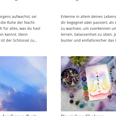
rgens aufwachst, sei
Erkenne in allem deines Lebens
 die Ruhe der Nacht.
dir begegnet oder passiert, als
 für alles, was du hast
zu wachsen, um zuerkennen un
en kannst. Denn
lernen, Gelassenheit zu üben. J
ist der Schlüssel zu
bunter und einfallsreicher das
n. Du beginnst eine neue
ist, um so mehr wirst du es sch
s Lebens. Liebe, Erfolg und
Dein Engel hilft dir,…