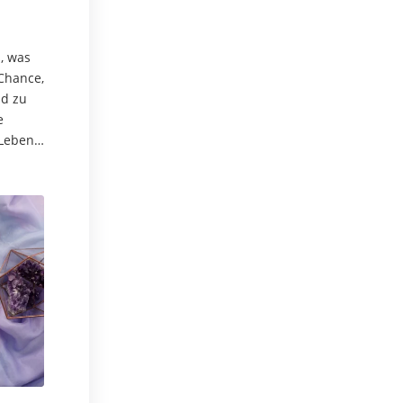
, was
 Chance,
d zu
e
 Leben
ätzen.