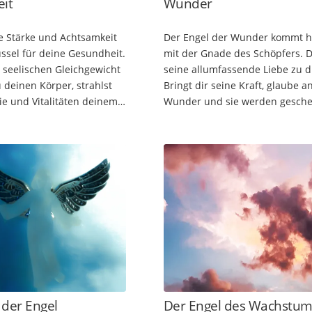
it
Wunder
e Stärke und Achtsamkeit
Der Engel der Wunder kommt h
üssel für deine Gesundheit.
mit der Gnade des Schöpfers. 
seelischen Gleichgewicht
seine allumfassende Liebe zu di
 deinen Körper, strahlst
Bringt dir seine Kraft, glaube a
ie und Vitalitäten deinem
Wunder und sie werden gesche
 Mit Meditationen kannst
sei offen aus deinem Herzen u
nnere…
fühle mit Zuversicht. So spricht
Engel…
 der Engel
Der Engel des Wachstum