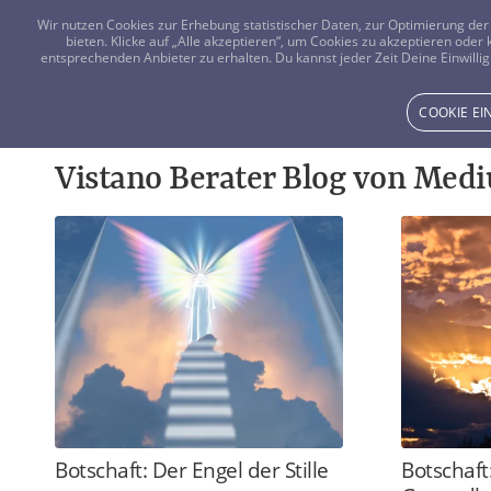
Wir nutzen Cookies zur Erhebung statistischer Daten, zur Optimierung d
bieten. Klicke auf „Alle akzeptieren“, um Cookies zu akzeptieren oder
entsprechenden Anbieter zu erhalten. Du kannst jeder Zeit Deine Einwillig
COOKIE E
Vistano Berater Blog von Med
Botschaft: Der Engel der Stille
Botschaft