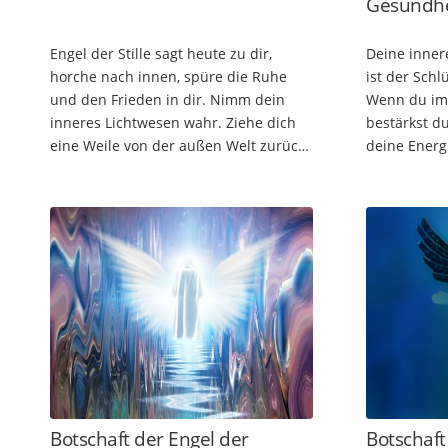
Gesundhe
Engel der Stille sagt heute zu dir,
Deine inner
horche nach innen, spüre die Ruhe
ist der Schl
und den Frieden in dir. Nimm dein
Wenn du im 
inneres Lichtwesen wahr. Ziehe dich
bestärkst du
eine Weile von der außen Welt zurück.
deine Energ
Werde ganz still, du wirst Anteile
Umfeld aus.
finden, die du bis jetzt…
du deine i
Botschaft der Engel der
Botschaft