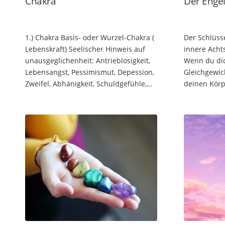
Chakra
Der Enge
1.) Chakra Basis- oder Wurzel-Chakra (
Der Schlüss
Lebenskraft) Seelischer Hinweis auf
innere Acht
unausgeglichenheit: Antrieblosigkeit,
Wenn du dic
Lebensangst, Pessimismut, Depession,
Gleichgewich
Zweifel, Abhänigkeit, Schuldgefühle,
deinen Körp
Unselbständigkeit, Mangel an
diese Energ
Vertrauen, Egoismus,…
aus. Durch 