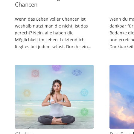
Chancen
Wenn das Leben voller Chancen ist
Wenn du mo
weshalb nutzt man die nicht. Ist das
dankbar für
gerecht? Nein, alle haben die
Bedanke dich
Möglichkeit im Leben. Letztendlich
und erreich
liegt es bei jedem selbst. Durch seinen
Dankbarkeit 
freien Willen und Möglichkeit die
deinem Lebe
Chancen zu verwirklichen. Botschaft…
Phase deine
dein…