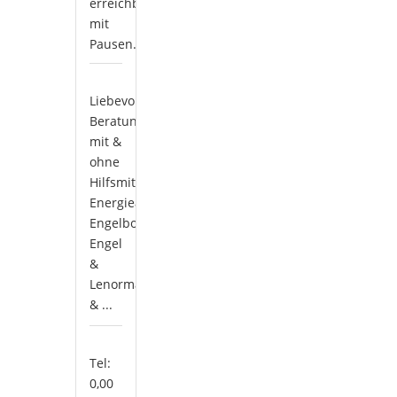
erreichbar
mit
Pausen.
Liebevolle
Beratung
mit &
ohne
Hilfsmittel,
Energiearbeit,
Engelbotschaften,
Engel
&
Lenormand
& ...
Tel:
0,00