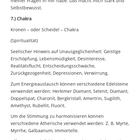
meiner Fragen in mir habe. Das macht mich stark und
Selbstbewusst.
7.) Chakra
Kronen – oder Scheidel – Chakra
(Spiritualität)
Seelischer Hinweis auf Unausgeglichenheit: Geistige
Erschöpfung, Lebensmüdigkeit, Desinteresse,
Realitätsflucht, Entscheidungsschwäche,
Zurückgezogenheit, Depressionen, Verwirrung.
Zum Energieaustausch können verschiedene Edelsteine
verwendet werden: Herkimer Diamant, Selenit, Diamant,
Doppelspat, Charonit, Bergkristall, Amertrin, Sugilith,
Amethyst, Rubellit, Fluorit.
Um die Stimmung zu harmonisieren können
verschiedene Ätherische verwendet werden: Z. B. Myrte,
Myrrhe, Galbaanum, Immortelle.