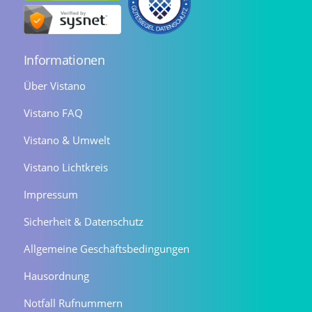
Informationen
Über Vistano
Vistano FAQ
Vistano & Umwelt
Vistano Lichtkreis
Impressum
Sicherheit & Datenschutz
Allgemeine Geschäftsbedingungen
Hausordnung
Notfall Rufnummern