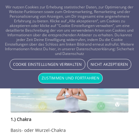
FRAGEN? KOSTENLOS ANRUFEN:
0800-8478266
Wir nutzen Cookies zur Erhebung statistischer Daten, zur Optimierung der
Website-Funktionen sowie zum Onlinemarketing, Remarketing und der
Personalisierung von Anzeigen, um Dir insgesamt eine angenehmere
Erfahrung zu bieten. Klicke auf „Alle akzeptieren“, um Cookies zu
akzeptieren oder klicke auf "Cookie Einstellungen verwalten“, um eine
detaillierte Beschreibung der von uns verwendeten Arten von Cookies und
Informationen über die entsprechenden Anbieter zu erhalten. Du kannst
jeder Zeit Deine Einwilligung widerrufen, indem Du die Cookie
Einstellungen über das Schloss am linken Bildrand erneut aufrufst. Weitere
Chakra
Informationen findest Du hier, in unserer Datenschutzerklärung:
Sicherheit
und Datenschutz
Vistano Beraterin Medium-Merlina - Beraterblog
COOKIE EINSTELLUNGEN VERWALTEN
NICHT AKZEPTIEREN
ZUSTIMMEN UND FORTFAHREN
1.) Chakra
Basis- oder Wurzel-Chakra