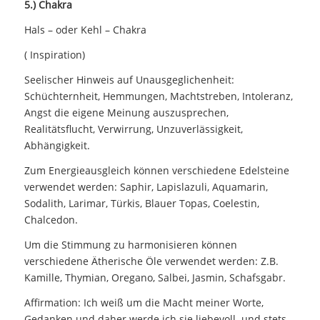
5.) Chakra
Hals – oder Kehl – Chakra
( Inspiration)
Seelischer Hinweis auf Unausgeglichenheit:
Schüchternheit, Hemmungen, Machtstreben, Intoleranz,
Angst die eigene Meinung auszusprechen,
Realitätsflucht, Verwirrung, Unzuverlässigkeit,
Abhängigkeit.
Zum Energieausgleich können verschiedene Edelsteine
verwendet werden: Saphir, Lapislazuli, Aquamarin,
Sodalith, Larimar, Türkis, Blauer Topas, Coelestin,
Chalcedon.
Um die Stimmung zu harmonisieren können
verschiedene Ätherische Öle verwendet werden: Z.B.
Kamille, Thymian, Oregano, Salbei, Jasmin, Schafsgabr.
Affirmation: Ich weiß um die Macht meiner Worte,
Gedanken und daher werde ich sie liebevoll und stets