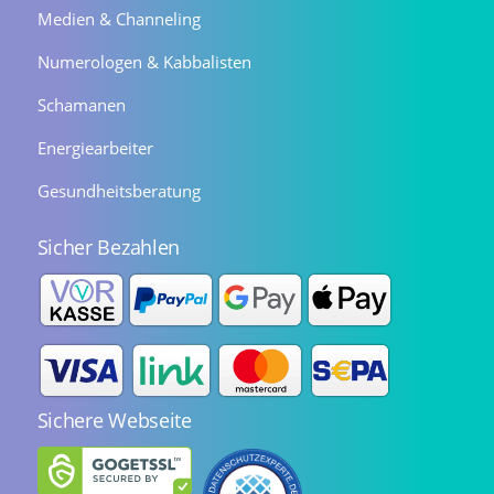
Medien & Channeling
Numerologen & Kabbalisten
Schamanen
Energiearbeiter
Gesundheitsberatung
Sicher Bezahlen
Sichere Webseite