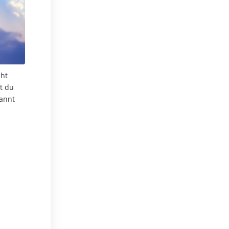
cht
t du
pannt