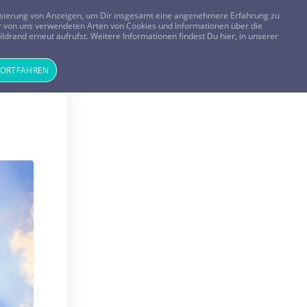
FRAGEN? KOSTENLOS ANRUFEN:
0800-8478266
lisierung von Anzeigen, um Dir insgesamt eine angenehmere Erfahrung zu
 der von uns verwendeten Arten von Cookies und Informationen über die
ldrand erneut aufrufst. Weitere Informationen findest Du hier, in unserer
Tageskarte
Magazin
ANMELDEN
REGISTRIEREN
FORTFAHREN