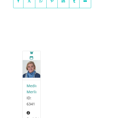
Medium-
Merlina
ID:
6341