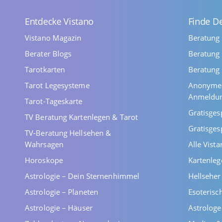
Entdecke Vistano
Finde D
Vistano Magazin
Beratung
Berater Blogs
Beratung 
Tarotkarten
Beratung 
Tarot Legesysteme
Anonyme 
Anmeldu
Tarot-Tageskarte
Gratisges
TV Beratung Kartenlegen & Tarot
Gratisges
TV-Beratung Hellsehen &
Wahrsagen
Alle Vist
Horoskope
Kartenleg
Astrologie – Dein Sternenhimmel
Hellsehe
Astrologie – Planeten
Esoterisc
Astrologie – Häuser
Astrolog