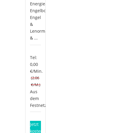
Energiearbeit,
Engelbotschaften,
Engel
&
Lenormand
& ...
Tel:
0,00
€/Min.
(2.06
€/M.)
Aus
dem
Festnetz*
Jetzt
kostenlos