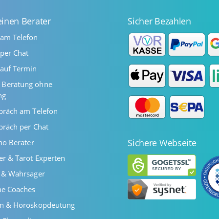
einen Berater
Sicher Bezahlen
 am Telefon
per Chat
auf Termin
Beratung ohne
ng
präch am Telefon
präch per Chat
Sichere Webseite
ano Berater
er & Tarot Experten
r & Wahrsager
he Coaches
en & Horoskopdeutung