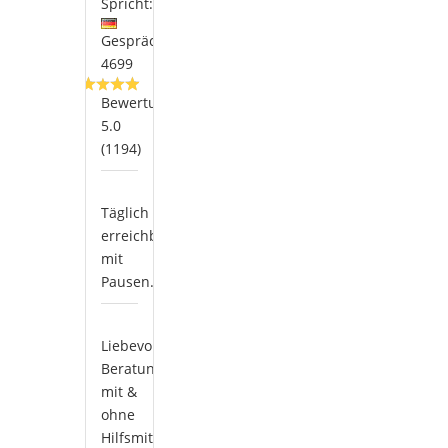
Spricht:
Gespräche:
4699
Bewertung:
5.0
(1194)
Täglich
erreichbar
mit
Pausen.
Liebevolle
Beratung
mit &
ohne
Hilfsmittel,