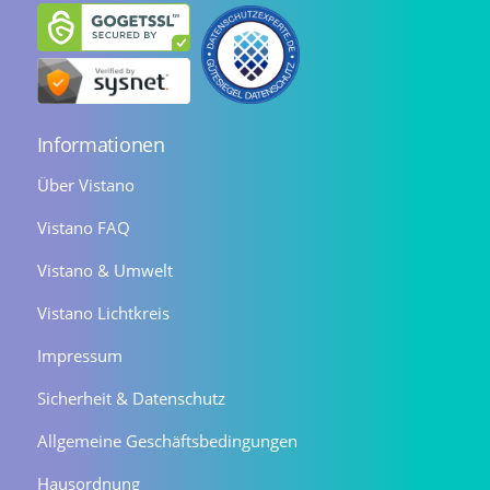
Informationen
Über Vistano
Vistano FAQ
Vistano & Umwelt
Vistano Lichtkreis
Impressum
Sicherheit & Datenschutz
Allgemeine Geschäftsbedingungen
Hausordnung