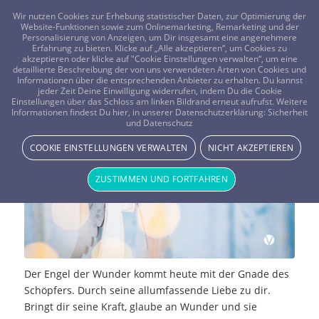
FRAGEN? KOSTENLOS ANRUFEN:
0800-8478266
Wir nutzen Cookies zur Erhebung statistischer Daten, zur Optimierung der
Website-Funktionen sowie zum Onlinemarketing, Remarketing und der
Personalisierung von Anzeigen, um Dir insgesamt eine angenehmere
Erfahrung zu bieten. Klicke auf „Alle akzeptieren“, um Cookies zu
akzeptieren oder klicke auf "Cookie Einstellungen verwalten“, um eine
detaillierte Beschreibung der von uns verwendeten Arten von Cookies und
Informationen über die entsprechenden Anbieter zu erhalten. Du kannst
jeder Zeit Deine Einwilligung widerrufen, indem Du die Cookie
Einstellungen über das Schloss am linken Bildrand erneut aufrufst. Weitere
Botschaften der Engel der Wunder
Informationen findest Du hier, in unserer Datenschutzerklärung:
Sicherheit
und Datenschutz
Vistano Beraterin Medium-Merlina - Beraterblog
COOKIE EINSTELLUNGEN VERWALTEN
NICHT AKZEPTIEREN
ZUSTIMMEN UND FORTFAHREN
Der Engel der Wunder kommt heute mit der Gnade des
Schöpfers. Durch seine allumfassende Liebe zu dir.
Bringt dir seine Kraft, glaube an Wunder und sie