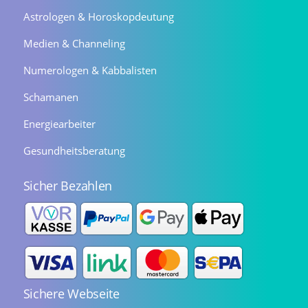
Astrologen & Horoskopdeutung
Medien & Channeling
Numerologen & Kabbalisten
Schamanen
Energiearbeiter
Gesundheitsberatung
Sicher Bezahlen
Sichere Webseite