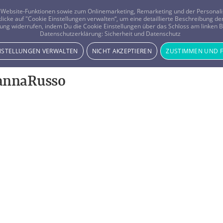
er Website-Funktionen sowie zum Onlinemarketing, Remarketing und der Persona
 klicke auf "Cookie Einstellungen verwalten“, um eine detaillierte Beschreibung
ung widerrufen, indem Du die Cookie Einstellungen über das Schloss am linken Bi
Beratung
Horoskope
Datenschutzerklärung:
Sicherheit und Datenschutz
INSTELLUNGEN VERWALTEN
NICHT AKZEPTIEREN
ZUSTIMMEN UND 
iannaRusso