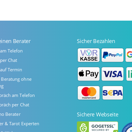
einen Berater
Sicher Bezahlen
 am Telefon
per Chat
auf Termin
Beratung ohne
ng
präch am Telefon
präch per Chat
Sichere Webseite
ano Berater
er & Tarot Experten