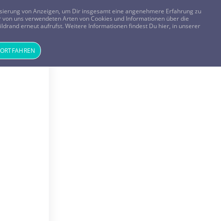
FRAGEN? KOSTENLOS ANRUFEN:
0800-8478266
lisierung von Anzeigen, um Dir insgesamt eine angenehmere Erfahrung zu
 der von uns verwendeten Arten von Cookies und Informationen über die
ldrand erneut aufrufst. Weitere Informationen findest Du hier, in unserer
Tageskarte
Magazin
ANMELDEN
REGISTRIEREN
FORTFAHREN