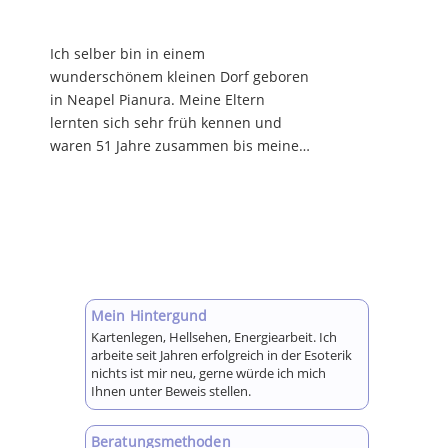
Ich selber bin in einem
wunderschönem kleinen Dorf geboren
in Neapel Pianura. Meine Eltern
lernten sich sehr früh kennen und
waren 51 Jahre zusammen bis meine
Mama 2018 an Krebs starb. Heute
weiß ich was es bedeutet "Da wo
deine Mama ist…
Mein Hintergund
Kartenlegen, Hellsehen, Energiearbeit. Ich
arbeite seit Jahren erfolgreich in der Esoterik
nichts ist mir neu, gerne würde ich mich
Ihnen unter Beweis stellen.
Beratungsmethoden