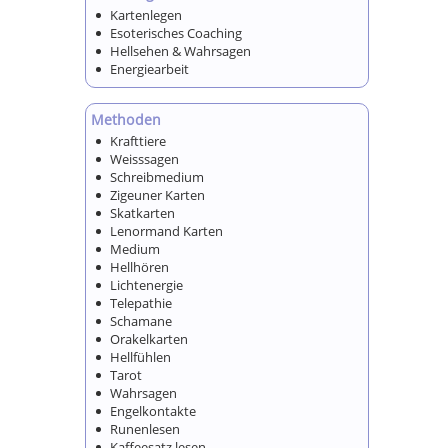
Kartenlegen
Esoterisches Coaching
Hellsehen & Wahrsagen
Energiearbeit
Methoden
Krafttiere
Weisssagen
Schreibmedium
Zigeuner Karten
Skatkarten
Lenormand Karten
Medium
Hellhören
Lichtenergie
Telepathie
Schamane
Orakelkarten
Hellfühlen
Tarot
Wahrsagen
Engelkontakte
Runenlesen
Kaffeesatz lesen