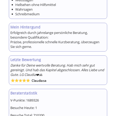
Hellsehen ohne Hilfsmittel
Wahrsagen
Schreibmedium
Mein Hintergund
Erfolgreich durch jahrelange persönliche Beratung,
besondere Qualifikation:
Präzise, professionelle schnelle Kurzberatung, überzeugen
Sie sich gerne.
Letzte Bewertung
Danke für Deine wertvolle Beratung. Hab mich sehr gut
gereinigt. Und hab das Kapitel abgeschlossen. Alles Liebe und
Gute. LG Claudia❤️🙏
Claudiasa
Bewertet
mit
5
von 5
Beraterstatistik
V-Punkte:
1689326
Besuche Heute:
1
Besuche Total:
710200