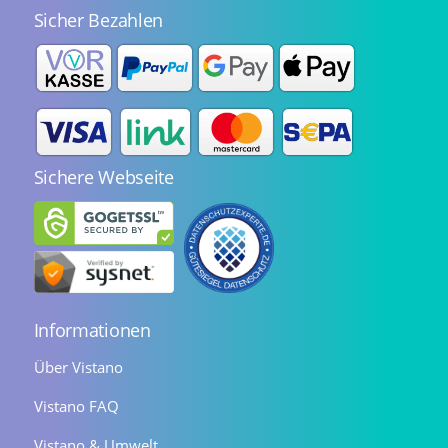
Sicher Bezahlen
Sichere Webseite
Informationen
Über Vistano
Vistano FAQ
Vistano & Umwelt