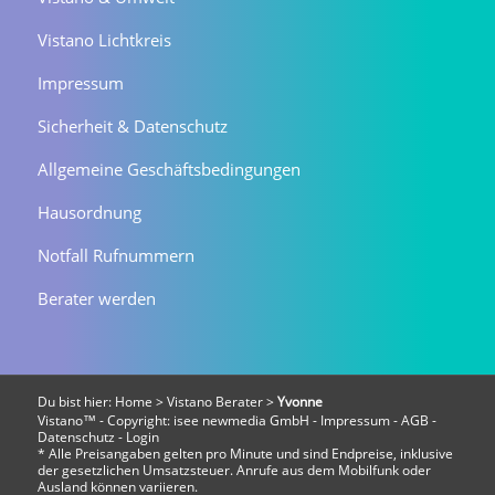
Vistano Lichtkreis
Impressum
Sicherheit & Datenschutz
Allgemeine Geschäftsbedingungen
Hausordnung
Notfall Rufnummern
Berater werden
Du bist hier:
Home
>
Vistano Berater
>
Yvonne
Vistano™ - Copyright:
isee newmedia GmbH
-
Impressum
-
AGB
-
Datenschutz
-
Login
* Alle Preisangaben gelten pro Minute und sind Endpreise, inklusive
der gesetzlichen Umsatzsteuer. Anrufe aus dem Mobilfunk oder
Ausland können variieren.