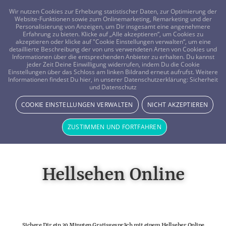
FRAGEN? KOSTENLOS ANRUFEN:
0800-8478266
Wir nutzen Cookies zur Erhebung statistischer Daten, zur Optimierung der
Website-Funktionen sowie zum Onlinemarketing, Remarketing und der
Personalisierung von Anzeigen, um Dir insgesamt eine angenehmere
Erfahrung zu bieten. Klicke auf „Alle akzeptieren“, um Cookies zu
akzeptieren oder klicke auf "Cookie Einstellungen verwalten“, um eine
detaillierte Beschreibung der von uns verwendeten Arten von Cookies und
Informationen über die entsprechenden Anbieter zu erhalten. Du kannst
jeder Zeit Deine Einwilligung widerrufen, indem Du die Cookie
Einstellungen über das Schloss am linken Bildrand erneut aufrufst. Weitere
Informationen findest Du hier, in unserer Datenschutzerklärung:
Sicherheit
und Datenschutz
COOKIE EINSTELLUNGEN VERWALTEN
NICHT AKZEPTIEREN
ZUSTIMMEN UND FORTFAHREN
Hellsehen Online
Sichere Dir ein 20 Minuten Gratisgespräch mit einem Hellseher Online