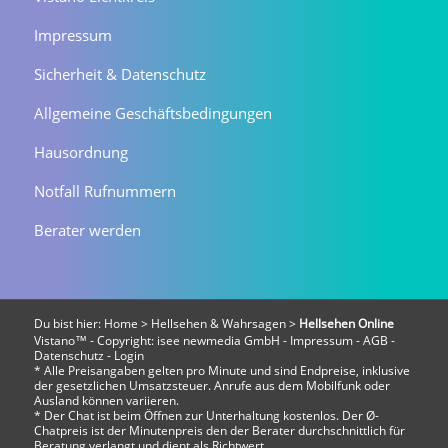
Impressum
Sicherheit & Datenschutz
Allgemeine Geschäftsbedingungen
Hausordnung
Notfall Rufnummern
Berater werden
Du bist hier:
Home
>
Hellsehen & Wahrsagen
>
Hellsehen Online
Vistano™ - Copyright:
isee newmedia GmbH
-
Impressum
-
AGB
-
Datenschutz
-
Login
* Alle Preisangaben gelten pro Minute und sind Endpreise, inklusive
der gesetzlichen Umsatzsteuer. Anrufe aus dem Mobilfunk oder
Ausland können variieren.
* Der Chat ist beim Öffnen zur Unterhaltung kostenlos. Der Ø-
Chatpreis ist der Minutenpreis den der Berater durchschnittlich für
Beratung verlangt und dient als Richtwert.