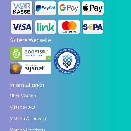
Sichere Webseite
Informationen
Über Vistano
Vistano FAQ
Vistano & Umwelt
Vistano Lichtkreis